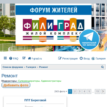
FAQ
f-grad.ru
Регистрация
Вход
Галерея
П
Список форумов
Галерея
Ремонт
о
и
Ремонт
с
к
Модераторы:
Супермодераторы
,
Администраторы
Добавить фото
1
2
3
4
5
13
243 фото •
…
С
ППТ Береговой