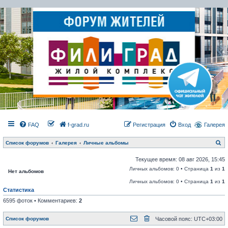
FAQ
f-grad.ru
Регистрация
Вход
Галерея
П
Список форумов
Галерея
Личные альбомы
о
и
Текущее время: 08 авг 2026, 15:45
с
к
Личных альбомов: 0 • Страница
1
из
1
Нет альбомов
Личных альбомов: 0 • Страница
1
из
1
Статистика
6595 фоток • Комментариев:
2
Список форумов
Часовой пояс:
UTC+03:00