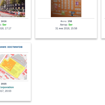
:
1616
Фото:
158
р:
Ser
Автор:
Ser
18, 17:17
31 янв 2018, 15:58
шних хостингов
:
3935
Corporation
17, 20:03