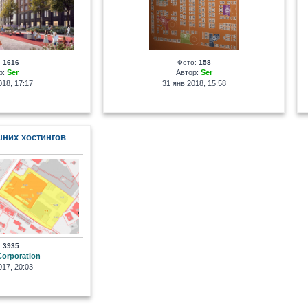
:
1616
Фото:
158
р:
Ser
Автор:
Ser
18, 17:17
31 янв 2018, 15:58
шних хостингов
:
3935
Corporation
17, 20:03