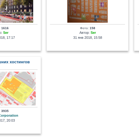
:
1616
Фото:
158
р:
Ser
Автор:
Ser
18, 17:17
31 янв 2018, 15:58
шних хостингов
:
3935
Corporation
17, 20:03