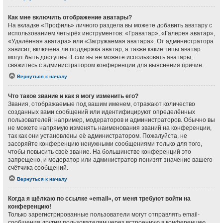
Как мне включить отображение аватары?
На вкладке «Профиль» личного раздела вы можете добавить аватару с
использованием четырёх инструментов: «Граватар», «Галерея аватар»,
«Удалённая аватара» или «Загружаемая аватара». От администратора
зависит, включена ли поддержка аватар, а также какие типы аватар
могут быть доступны. Если вы не можете использовать аватары,
свяжитесь с администратором конференции для выяснения причин.
Вернуться к началу
Что такое звание и как я могу изменить его?
Звания, отображаемые под вашим именем, отражают количество
созданных вами сообщений или идентифицируют определённых
пользователей: например, модераторов и администраторов. Обычно вы
не можете напрямую изменять наименования званий на конференции,
так как они установлены её администратором. Пожалуйста, не
засоряйте конференцию ненужными сообщениями только для того,
чтобы повысить своё звание. На большинстве конференций это
запрещено, и модератор или администратор понизят значение вашего
счётчика сообщений.
Вернуться к началу
Когда я щёлкаю по ссылке «email», от меня требуют войти на
конференцию!
Только зарегистрированные пользователи могут отправлять email-
сообщения другим пользователям через встроенную в конференцию