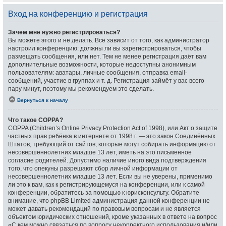
Вход на конференцию и регистрация
Зачем мне нужно регистрироваться?
Вы можете этого и не делать. Всё зависит от того, как администратор
настроил конференцию: должны ли вы зарегистрироваться, чтобы
размещать сообщения, или нет. Тем не менее регистрация даёт вам
дополнительные возможности, которые недоступны анонимным
пользователям: аватары, личные сообщения, отправка email-
сообщений, участие в группах и т. д. Регистрация займёт у вас всего
пару минут, поэтому мы рекомендуем это сделать.
Вернуться к началу
Что такое COPPA?
COPPA (Children’s Online Privacy Protection Act of 1998), или Акт о защите
частных прав ребёнка в интернете от 1998 г. — это закон Соединённых
Штатов, требующий от сайтов, которые могут собирать информацию от
несовершеннолетних младше 13 лет, иметь на это письменное
согласие родителей. Допустимо наличие иного вида подтверждения
того, что опекуны разрешают сбор личной информации от
несовершеннолетних младше 13 лет. Если вы не уверены, применимо
ли это к вам, как к регистрирующемуся на конференции, или к самой
конференции, обратитесь за помощью к юрисконсульту. Обратите
внимание, что phpBB Limited администрация данной конференции не
может давать рекомендаций по правовым вопросам и не является
объектом юридических отношений, кроме указанных в ответе на вопрос
«С кем можно связаться по вопросу некорректного использования и/или