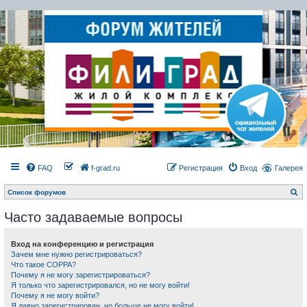
FAQ
f-grad.ru
Регистрация
Вход
Галерея
П
Список форумов
о
и
Часто задаваемые вопросы
с
к
Вход на конференцию и регистрация
Зачем мне нужно регистрироваться?
Что такое COPPA?
Почему я не могу зарегистрироваться?
Я только что зарегистрировался, но не могу войти!
Почему я не могу войти?
Я давно зарегистрирован, но больше не могу войти!