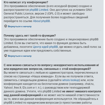
Кто написал эту конференцию?
Это программное обеспечение (в его исходной форме) создано и
распространяется
phpBB Limited
. Оно доступно на условиях GNU
General Public Licence, версии 2 (GPL-2.0) и может свободно
распространяться. Для получения более подробных сведений
перейдите по ссылке
About phpBB
.
Вернуться к началу
Почему здесь нет такой-то функции?
Это программное обеспечение было создано и лицензировано phpBB
Limited. Если вы считаете, что какая-то функция должна быть
добавлена, посетите
Центр идей phpBB
, где можно отдать свой голос за
уже поданные идеи или предложить собственные.
Вернуться к началу
С кем можно связаться по вопросу некорректного использования и/
или юридических вопросов, связанных с этой конференцией?
Вы можете связаться с любым из администраторов, перечисленных в
списке на странице «Наша команда». Если вы не получили ответа,
свяжитесь с владельцем домена (сделайте
whois lookup
) или, если
конференция находится на бесплатном домене (например, chat.ru,
Yahoo!, free.fr, f2s.com и т. п.), с руководством или техподдержкой
данного домена. Учтите, что phpBB Limited
не имеет никакого контроля
над данной конференцией
и не может нести никакой ответственности
за то, кем и как данная конференция используется. Не обращайтесь к
phpBB Limited по юридическим вопросам (о приостановке работы