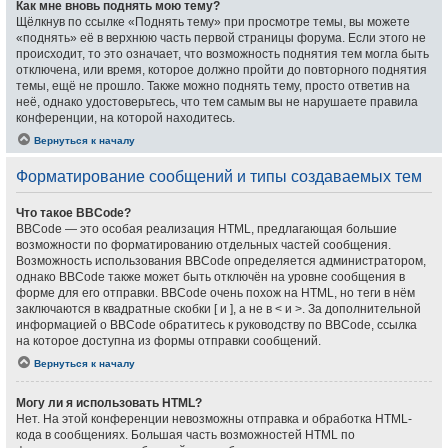
Как мне вновь поднять мою тему?
Щёлкнув по ссылке «Поднять тему» при просмотре темы, вы можете
«поднять» её в верхнюю часть первой страницы форума. Если этого не
происходит, то это означает, что возможность поднятия тем могла быть
отключена, или время, которое должно пройти до повторного поднятия
темы, ещё не прошло. Также можно поднять тему, просто ответив на
неё, однако удостоверьтесь, что тем самым вы не нарушаете правила
конференции, на которой находитесь.
Вернуться к началу
Форматирование сообщений и типы создаваемых тем
Что такое BBCode?
BBCode — это особая реализация HTML, предлагающая большие
возможности по форматированию отдельных частей сообщения.
Возможность использования BBCode определяется администратором,
однако BBCode также может быть отключён на уровне сообщения в
форме для его отправки. BBCode очень похож на HTML, но теги в нём
заключаются в квадратные скобки [ и ], а не в < и >. За дополнительной
информацией о BBCode обратитесь к руководству по BBCode, ссылка
на которое доступна из формы отправки сообщений.
Вернуться к началу
Могу ли я использовать HTML?
Нет. На этой конференции невозможны отправка и обработка HTML-
кода в сообщениях. Большая часть возможностей HTML по