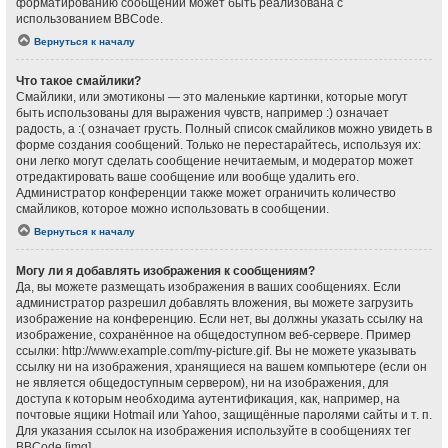
форматированию сообщений может быть реализована с
использованием BBCode.
Вернуться к началу
Что такое смайлики?
Смайлики, или эмотиконы — это маленькие картинки, которые могут
быть использованы для выражения чувств, например :) означает
радость, а :( означает грусть. Полный список смайликов можно увидеть в
форме создания сообщений. Только не перестарайтесь, используя их:
они легко могут сделать сообщение нечитаемым, и модератор может
отредактировать ваше сообщение или вообще удалить его.
Администратор конференции также может ограничить количество
смайликов, которое можно использовать в сообщении.
Вернуться к началу
Могу ли я добавлять изображения к сообщениям?
Да, вы можете размещать изображения в ваших сообщениях. Если
администратор разрешил добавлять вложения, вы можете загрузить
изображение на конференцию. Если нет, вы должны указать ссылку на
изображение, сохранённое на общедоступном веб-сервере. Пример
ссылки: http://www.example.com/my-picture.gif. Вы не можете указывать
ссылку ни на изображения, хранящиеся на вашем компьютере (если он
не является общедоступным сервером), ни на изображения, для
доступа к которым необходима аутентификация, как, например, на
почтовые ящики Hotmail или Yahoo, защищённые паролями сайты и т. п.
Для указания ссылок на изображения используйте в сообщениях тег
BBCode [img].