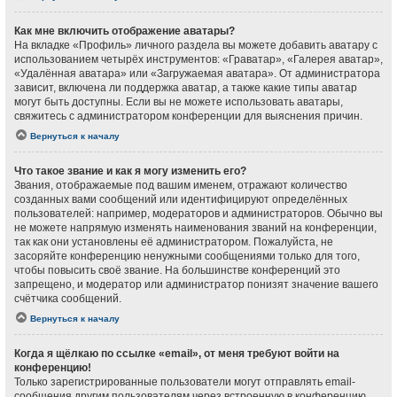
Как мне включить отображение аватары?
На вкладке «Профиль» личного раздела вы можете добавить аватару с
использованием четырёх инструментов: «Граватар», «Галерея аватар»,
«Удалённая аватара» или «Загружаемая аватара». От администратора
зависит, включена ли поддержка аватар, а также какие типы аватар
могут быть доступны. Если вы не можете использовать аватары,
свяжитесь с администратором конференции для выяснения причин.
Вернуться к началу
Что такое звание и как я могу изменить его?
Звания, отображаемые под вашим именем, отражают количество
созданных вами сообщений или идентифицируют определённых
пользователей: например, модераторов и администраторов. Обычно вы
не можете напрямую изменять наименования званий на конференции,
так как они установлены её администратором. Пожалуйста, не
засоряйте конференцию ненужными сообщениями только для того,
чтобы повысить своё звание. На большинстве конференций это
запрещено, и модератор или администратор понизят значение вашего
счётчика сообщений.
Вернуться к началу
Когда я щёлкаю по ссылке «email», от меня требуют войти на
конференцию!
Только зарегистрированные пользователи могут отправлять email-
сообщения другим пользователям через встроенную в конференцию