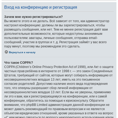
Вход на конференцию и регистрация
Зачем мне нужно регистрироваться?
Вы можете этого и не делать. Всё зависит от того, как администратор
настроил конференцию: должны ли вы зарегистрироваться, чтобы
размещать сообщения, или нет. Тем не менее регистрация даёт вам
дополнительные возможности, которые недоступны анонимным
пользователям: аватары, личные сообщения, отправка email-
сообщений, участие в группах и т. д. Регистрация займёт у вас всего
пару минут, поэтому мы рекомендуем это сделать.
Вернуться к началу
Что такое COPPA?
COPPA (Children’s Online Privacy Protection Act of 1998), или Акт о защите
частных прав ребёнка в интернете от 1998 г. — это закон Соединённых
Штатов, требующий от сайтов, которые могут собирать информацию от
несовершеннолетних младше 13 лет, иметь на это письменное
согласие родителей. Допустимо наличие иного вида подтверждения
того, что опекуны разрешают сбор личной информации от
несовершеннолетних младше 13 лет. Если вы не уверены, применимо
ли это к вам, как к регистрирующемуся на конференции, или к самой
конференции, обратитесь за помощью к юрисконсульту. Обратите
внимание, что phpBB Limited администрация данной конференции не
может давать рекомендаций по правовым вопросам и не является
объектом юридических отношений, кроме указанных в ответе на вопрос
«С кем можно связаться по вопросу некорректного использования и/или