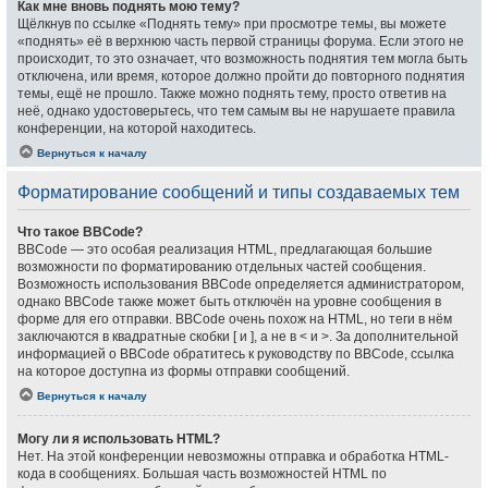
Как мне вновь поднять мою тему?
Щёлкнув по ссылке «Поднять тему» при просмотре темы, вы можете
«поднять» её в верхнюю часть первой страницы форума. Если этого не
происходит, то это означает, что возможность поднятия тем могла быть
отключена, или время, которое должно пройти до повторного поднятия
темы, ещё не прошло. Также можно поднять тему, просто ответив на
неё, однако удостоверьтесь, что тем самым вы не нарушаете правила
конференции, на которой находитесь.
Вернуться к началу
Форматирование сообщений и типы создаваемых тем
Что такое BBCode?
BBCode — это особая реализация HTML, предлагающая большие
возможности по форматированию отдельных частей сообщения.
Возможность использования BBCode определяется администратором,
однако BBCode также может быть отключён на уровне сообщения в
форме для его отправки. BBCode очень похож на HTML, но теги в нём
заключаются в квадратные скобки [ и ], а не в < и >. За дополнительной
информацией о BBCode обратитесь к руководству по BBCode, ссылка
на которое доступна из формы отправки сообщений.
Вернуться к началу
Могу ли я использовать HTML?
Нет. На этой конференции невозможны отправка и обработка HTML-
кода в сообщениях. Большая часть возможностей HTML по