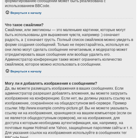
форматированию сообщений может быть реализована с
использованием BBCode.
Вернуться к началу
Что такое смайлики?
Смайлики, или эмотиконы — это маленькие картинки, которые могут
быть использованы для выражения чувств, например :) означает
радость, а :( означает грусть. Полный список смайликов можно увидеть в
форме создания сообщений. Только не перестарайтесь, используя их:
они легко могут сделать сообщение нечитаемым, и модератор может
отредактировать ваше сообщение или вообще удалить его.
Администратор конференции также может ограничить количество
смайликов, которое можно использовать в сообщении.
Вернуться к началу
Могу ли я добавлять изображения к сообщениям?
Да, вы можете размещать изображения в ваших сообщениях. Если
администратор разрешил добавлять вложения, вы можете загрузить
изображение на конференцию. Если нет, вы должны указать ссылку на
изображение, сохранённое на общедоступном веб-сервере. Пример
ссылки: http://www.example.com/my-picture.gif. Вы не можете указывать
ссылку ни на изображения, хранящиеся на вашем компьютере (если он
не является общедоступным сервером), ни на изображения, для
доступа к которым необходима аутентификация, как, например, на
почтовые ящики Hotmail или Yahoo, защищённые паролями сайты и т. п.
Для указания ссылок на изображения используйте в сообщениях тег
BBCode [img].