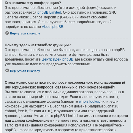
Кто написал эту конференцию?
Это программное обеспечение (в его исходной форме) создано и
распространяется
phpBB Limited
. Оно доступно на условиях GNU
General Public Licence, версии 2 (GPL-2.0) и может свободно
распространяться. Для получения более подробных сведений
перейдите по ссылке
About phpBB
.
Вернуться к началу
Почему здесь нет такой-то функции?
Это программное обеспечение было создано и лицензировано phpBB
Limited. Если вы считаете, что какая-то функция должна быть
добавлена, посетите
Центр идей phpBB
, где можно отдать свой голос за
уже поданные идеи или предложить собственные.
Вернуться к началу
С кем можно связаться по вопросу некорректного использования и/
или юридических вопросов, связанных с этой конференцией?
Вы можете связаться с любым из администраторов, перечисленных в
списке на странице «Наша команда». Если вы не получили ответа,
свяжитесь с владельцем домена (сделайте
whois lookup
) или, если
конференция находится на бесплатном домене (например, chat.ru,
Yahoo!, free.fr, f2s.com и т. п.), с руководством или техподдержкой
данного домена. Учтите, что phpBB Limited
не имеет никакого контроля
над данной конференцией
и не может нести никакой ответственности
за то, кем и как данная конференция используется. Не обращайтесь к
phpBB Limited по юридическим вопросам (о приостановке работы