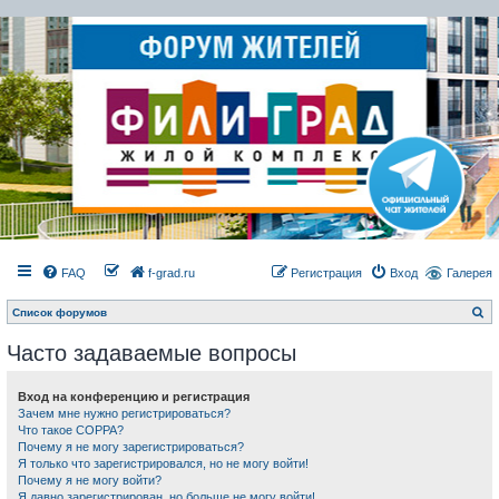
FAQ
f-grad.ru
Регистрация
Вход
Галерея
П
Список форумов
о
и
Часто задаваемые вопросы
с
к
Вход на конференцию и регистрация
Зачем мне нужно регистрироваться?
Что такое COPPA?
Почему я не могу зарегистрироваться?
Я только что зарегистрировался, но не могу войти!
Почему я не могу войти?
Я давно зарегистрирован, но больше не могу войти!