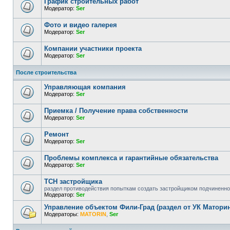
График строительных работ
Модератор:
Ser
Фото и видео галерея
Модератор:
Ser
Компании участники проекта
Модератор:
Ser
После строительства
Управляющая компания
Модератор:
Ser
Приемка / Получение права собственности
Модератор:
Ser
Ремонт
Модератор:
Ser
Проблемы комплекса и гарантийные обязательства
Модератор:
Ser
ТСН застройщика
раздел противодействия попыткам создать застройщиком подчиненно
Модератор:
Ser
Управление объектом Фили-Град (раздел от УК Маторин
Модераторы:
MATORIN
,
Ser