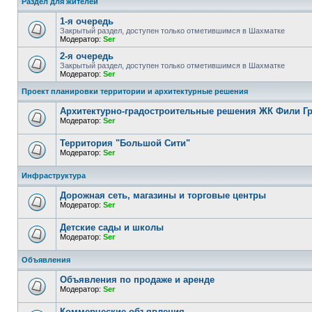
Раздел для жителей
1-я очередь
Закрытый раздел, доступен только отметившимся в Шахматке
Модератор:
Ser
2-я очередь
Закрытый раздел, доступен только отметившимся в Шахматке
Модератор:
Ser
Проект планировки территории и архитектурные решения
Архитектурно-градостроительные решения ЖК Фили Г
Модератор:
Ser
Территория "Большой Сити"
Модератор:
Ser
Инфраструктура
Дорожная сеть, магазины и торговые центры
Модератор:
Ser
Детские сады и школы
Модератор:
Ser
Объявления
Объявления по продаже и аренде
Модератор:
Ser
Коммерческие объявления