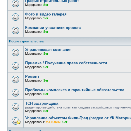
График строительных работ
Модератор:
Ser
Фото и видео галерея
Модератор:
Ser
Компании участники проекта
Модератор:
Ser
После строительства
Управляющая компания
Модератор:
Ser
Приемка / Получение права собственности
Модератор:
Ser
Ремонт
Модератор:
Ser
Проблемы комплекса и гарантийные обязательства
Модератор:
Ser
ТСН застройщика
раздел противодействия попыткам создать застройщиком подчиненно
Модератор:
Ser
Управление объектом Фили-Град (раздел от УК Маторин
Модераторы:
MATORIN
,
Ser