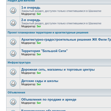
Раздел для жителей
1-я очередь
Закрытый раздел, доступен только отметившимся в Шахматке
Модератор:
Ser
2-я очередь
Закрытый раздел, доступен только отметившимся в Шахматке
Модератор:
Ser
Проект планировки территории и архитектурные решения
Архитектурно-градостроительные решения ЖК Фили Г
Модератор:
Ser
Территория "Большой Сити"
Модератор:
Ser
Инфраструктура
Дорожная сеть, магазины и торговые центры
Модератор:
Ser
Детские сады и школы
Модератор:
Ser
Объявления
Объявления по продаже и аренде
Модератор:
Ser
Коммерческие объявления