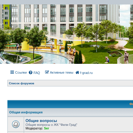
Ссылки
Активные темы
FAQ
f-grad.ru
Список форумов
Ф
Общая информация
Общие вопросы
Общие вопросы о ЖК "Фили Град"
Модератор:
Ser