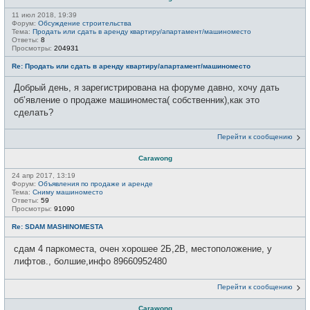
11 июл 2018, 19:39
Форум:
Обсуждение строительства
Тема:
Продать или сдать в аренду квартиру/апартамент/машиноместо
Ответы:
8
Просмотры:
204931
Re: Продать или сдать в аренду квартиру/апартамент/машиноместо
Добрый день, я зарегистрирована на форуме давно, хочу дать
об’явление о продаже машиноместа( собственник),как это
сделать?
Перейти к сообщению
Carawong
24 апр 2017, 13:19
Форум:
Объявления по продаже и аренде
Тема:
Сниму машиноместо
Ответы:
59
Просмотры:
91090
Re: SDAM MASHINOMESTA
сдам 4 паркоместа, очен хорошее 2Б,2В, местоположение, у
лифтов., болшие,инфо 89660952480
Перейти к сообщению
Carawong