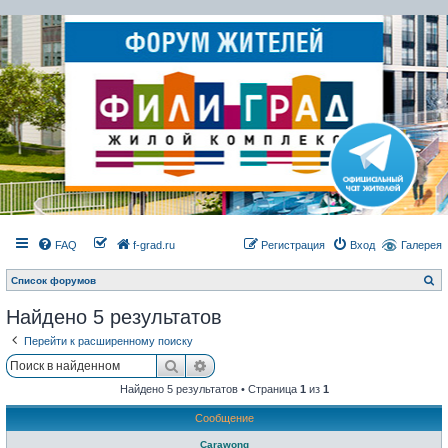
FAQ
f-grad.ru
Регистрация
Вход
Галерея
П
Список форумов
о
и
Найдено 5 результатов
с
к
Перейти к расширенному поиску
Поиск
Расширенный поиск
Найдено 5 результатов • Страница
1
из
1
Сообщение
Carawong