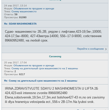
24 апр 2017, 13:14
Форум:
Объявления по продаже и аренде
Тема:
Сниму машиноместо
Ответы:
59
Просмотры:
91090
Re: SDAM MASHINOMESTA
Сдаю- машиноместа- 2Б,2В, рядом с лифтами,423-19,5м-,10000,
424-17,5м--8000, 427-43метра-14000, 556--17.0-9000, собственник
89660952480, на любой срок.
Перейти к сообщению
Carawong
20 апр 2017, 17:04
Форум:
Объявления по продаже и аренде
Тема:
Сниму на длительный срок машиноместо на 2 машины
Ответы:
2
Просмотры:
6217
Re: Сниму на длительный срок машиноместо на 2 машины
IRINA,ZDRAVSTVUJTE SDAYU 2 MASHINOMESTA U LIFTA 2Б
424,423-esli interesno zvonite 89660952480
Elena,sobstvennik,19,5m,17,3m,est bolshoe427-43 m,no oni zavisimy
ili dlya hraneniya velosipeda ect.,556-v 2B-17m.Na lyuboi srok.