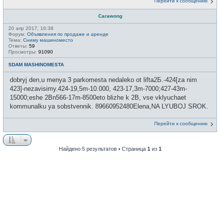
Перейти к сообщению
Carawong
20 апр 2017, 16:38
Форум:
Объявления по продаже и аренде
Тема:
Сниму машиноместо
Ответы:
59
Просмотры:
91090
SDAM MASHINOMESTA
dobryj den,u menya 3 parkomesta nedaleko ot lifta2Б.-424[za nim
423]-nezavisimy.424-19,5m-10.000, 423-17,3m-7000;427-43m-
15000;eshe 2Bn566-17m-8500eto blizhe k 2B, vse vklyuchaet
kommunalku ya sobstvennik. 89660952480Elena,NA LYUBOJ SROK.
Перейти к сообщению
Найдено 5 результатов • Страница
1
из
1