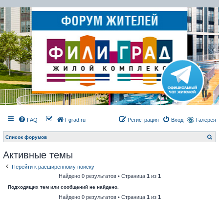
FAQ
f-grad.ru
Регистрация
Вход
Галерея
П
Список форумов
о
и
Активные темы
с
к
Перейти к расширенному поиску
Найдено 0 результатов • Страница
1
из
1
Подходящих тем или сообщений не найдено.
Найдено 0 результатов • Страница
1
из
1