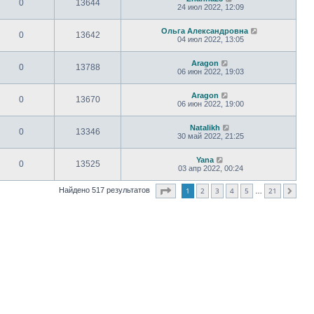
0
13644
24 июл 2022, 12:09
Ольга Александровна
0
13642
04 июл 2022, 13:05
Aragon
0
13788
06 июн 2022, 19:03
Aragon
0
13670
06 июн 2022, 19:00
Natalikh
0
13346
30 май 2022, 21:25
Yana
0
13525
03 апр 2022, 00:24
Страница
1
из
21
1
2
3
4
5
21
Найдено 517 результатов
След.
…