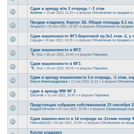
Сдам в аренду м/м 2 очередь / -3 этаж
Andrew
» 13 авг 2023, 11:29 » в форуме
Объявления по продаже и 
Продам кладовку. Корпус 1Б. Общая площадь 6,1 кв
SergeyZh
» 29 июл 2023, 19:38 » в форуме
Объявления по продаже 
Сдам машиноместо ФГ1-Береговой пр,5к1 этаж -2, у 
Скрудж
» 28 дек 2022, 16:35 » в форуме
Объявления по продаже и 
Сдам машиноместо в ФГ2
Oss
» 30 окт 2022, 14:44 » в форуме
Парковка
Сдам машиноместо в ФГ1
Oss
» 18 окт 2022, 09:23 » в форуме
Парковка
Сдам в аренду машиноместа 1-я очередь, -1 этаж, ко
Ольга Александровна
» 17 сен 2022, 11:21 » в форуме
Объявлени
сдам в аренду ММ ФГ 2
Edv3volk
» 15 сен 2022, 18:40 » в форуме
Парковка
Предстоящее собрание собственников 15 сентября 2
Андрей Петелин
» 07 сен 2022, 19:36 » в форуме
Управляющая ком
Сдам машино-место в 1й очереди на -2этаже номер 44
Николай11111
» 03 авг 2022, 14:39 » в форуме
Объявления по прода
Куплю кладовку