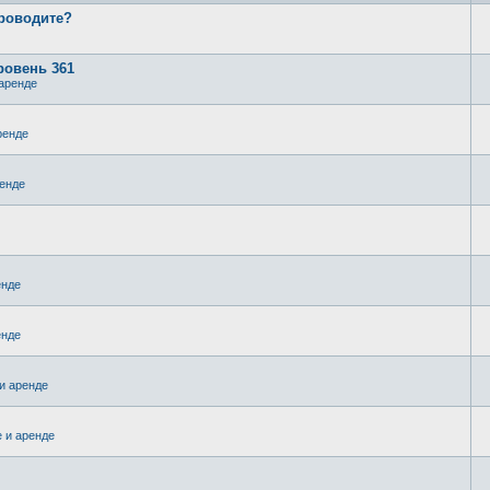
проводите?
ровень 361
аренде
ренде
енде
енде
енде
и аренде
 и аренде