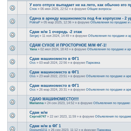
У кого отпуск выпадает не на лето, как обычно его 
Спок
» 06 июн 2026, 22:52 » в форуме
Общие вопросы
Сдача в аренду машиноместа под 4-м корпусом - 2 у
PolinaP
» 05 мар 2025, 12:36 » в форуме
Объявления по продаже и 
Сдам м/м 1 очередь -2 этаж
Sergej
» 11 ноя 2024, 14:49 » в форуме
Объявления по продаже и а
СДАМ СУХОЕ И ПРОСТОРНОЕ М/М ФГ-1!
Yana
» 02 июл 2024, 18:43 » в форуме
Объявления по продаже и ар
Сдам машиноместо в ФГ1
Oss
» 03 май 2024, 22:56 » в форуме
Парковка
Сдам машиноместо в ФГ1
Oss
» 23 май 2022, 23:51 » в форуме
Объявления по продаже и ар
Сдам машиноместо в ФГ1
Oss
» 26 мар 2024, 20:31 » в форуме
Объявления по продаже и ар
СДАЮ МАШИНОМЕСТО!!!!
Marianna
» 24 сен 2023, 14:52 » в форуме
Объявления по продаже 
Сдам м/м
Сергей747
» 22 окт 2023, 11:59 » в форуме
Объявления по продаже
Сдам м/м в ФГ 1
Dostum0211
» 26 сен 2023, 11:12 » в форуме
Парковка