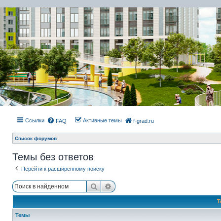
Ссылки
Активные темы
FAQ
f-grad.ru
Список форумов
Темы без ответов
Перейти к расширенному поиску
Поиск
Расширенный поиск
Т
Темы