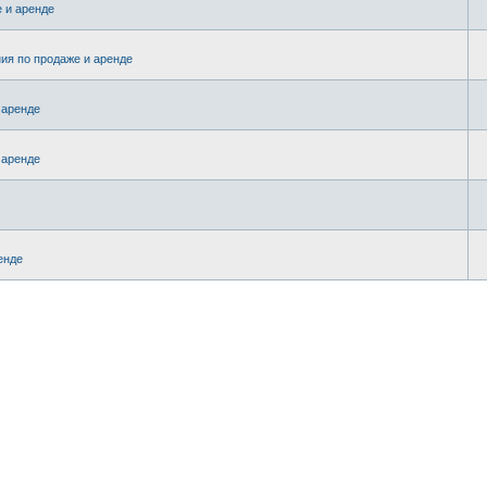
 и аренде
ия по продаже и аренде
 аренде
 аренде
енде