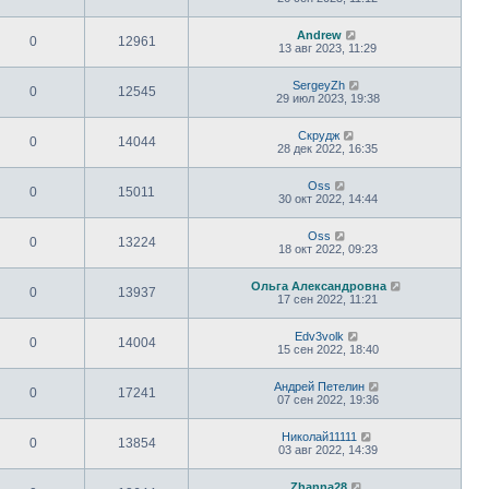
Andrew
0
12961
13 авг 2023, 11:29
SergeyZh
0
12545
29 июл 2023, 19:38
Скрудж
0
14044
28 дек 2022, 16:35
Oss
0
15011
30 окт 2022, 14:44
Oss
0
13224
18 окт 2022, 09:23
Ольга Александровна
0
13937
17 сен 2022, 11:21
Edv3volk
0
14004
15 сен 2022, 18:40
Андрей Петелин
0
17241
07 сен 2022, 19:36
Николай11111
0
13854
03 авг 2022, 14:39
Zhanna28