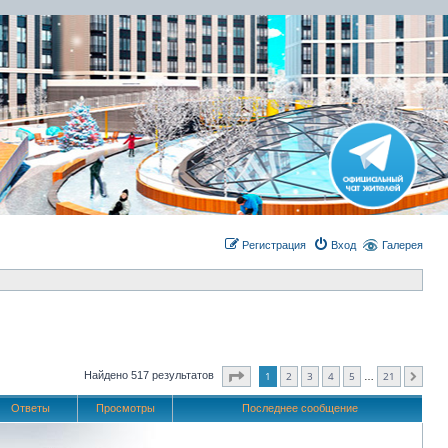
Регистрация
Вход
Галерея
Страница
1
из
21
1
2
3
4
5
21
Найдено 517 результатов
След.
…
Ответы
Просмотры
Последнее сообщение