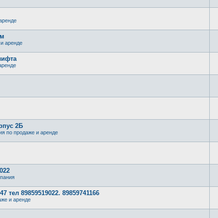
аренде
.м
и аренде
лифта
аренде
рпус 2Б
я по продаже и аренде
022
пания
7 тел 89859519022. 89859741166
же и аренде