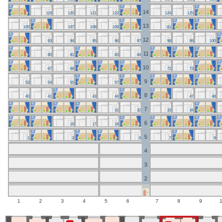
14
119 
120 
121 
122 
124 
125 
13
105 
107 
108 
109 
111 
12
93 
94 
95 
96 
97 
98 
99 
100 
11
80 
81 
83 
84 
10
67 
68 
72 
73 
9
53 
54 
55 
57 
8
40 
41 
43 
44 
47 
48 
7
31 
32 
33 
34 
6
16 
17 
18 
5
1 
3 
6 
7 
9 
4
3
2
1
2
3
4
5
6
7
8
9