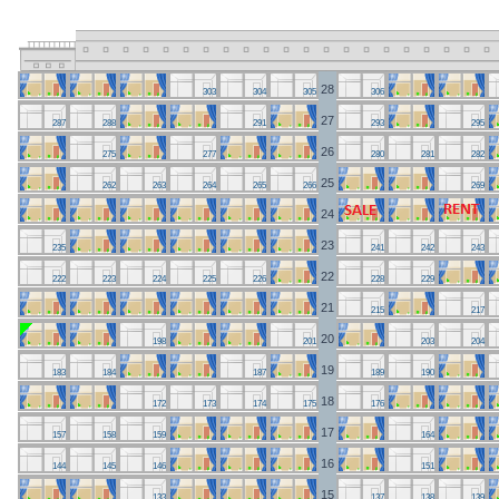
28
303 
304 
305 
306 
27
287 
288 
291 
293 
295 
26
275 
277 
280 
281 
282 
25
262 
263 
264 
265 
266 
269 
24
23
235 
241 
242 
243 
22
222 
223 
224 
225 
226 
228 
229 
21
215 
217 
20
198 
201 
203 
204 
19
183 
184 
187 
189 
190 
18
172 
173 
174 
175 
176 
17
157 
158 
159 
164 
16
144 
145 
146 
151 
15
133 
137 
138 
139 