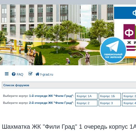
FAQ
f-grad.ru
Список форумов
Выберите корпус
1-й очереди ЖК "Фили Град"
:
Корпус 1А
Корпус 1Б
Корпус 
Выберите корпус
2-й очереди ЖК "Фили Град"
:
Корпус 2
Корпус 3
Корпус 
Шахматка ЖК "Фили Град" 1 очередь корпус 1А