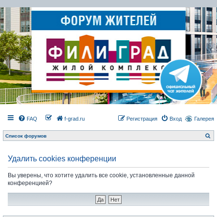
FAQ
f-grad.ru
Регистрация
Вход
Галерея
П
Список форумов
о
и
с
к
Удалить cookies конференции
Вы уверены, что хотите удалить все cookie, установленные данной
конференцией?