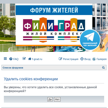
FAQ
f-grad.ru
Регистрация
Вход
Галерея
П
Список форумов
о
и
с
к
Удалить cookies конференции
Вы уверены, что хотите удалить все cookie, установленные данной
конференцией?