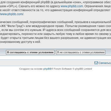
ля создания конференций phpBB (в дальнейшем «они», «программное обесп
йшем «GPL»). Скачать его можно по адресу
www.phpbb.com
. Ограничения лиц
е несёт ответственности за то, что администрация конференций определяет в
://www.phpbb.com/
.
ических сообщений, порнографических сообщений, призывов к национальной
в «ЖК "Фили Град"» или международное право. Попытки размещения таких со
, если мы сочтём это нужным. IP-адреса всех сообщений сохраняются для воз
дактировать, перенести или закрыть любую тему в любое время по своему ус
 будет открыта третьим лицам без вашего разрешения, ни администрация ко
ионированному доступу к ней.
Связатьс
Создано на основе
phpBB
® Forum Software © phpBB Limited