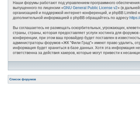
Наши форумы работают под управлением программного обеспечения д
выпущенного по лицензии «
GNU General Public License v2
» (в дальне
организацией и поддержкой интернет-конференций, и phpBB Limited н
дополнительной информацией о phpBB обращайтесь по адресу
https
Вы соглашаетесь не размещать оскорбительных, угрожающих, клеветн
страны, страны, которая предоставляет услуги хостинга для форумо
конференции, при этом ваш провайдер будет поставлен в известность
администраторы форумов «ЖК "Фили Град"» имеют право удалить, отре
информация будет храниться в базе данных. Хотя эта информация не
ответственна за действия хакеров, которые могут привести к несанкц
Список форумов