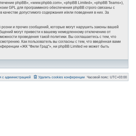
ечение phpBB», «www.phpbb.com», «phpBB Limited», «phpBB Teams»),
ензии GPL для программного обеспечения phpBB строго связаны с
 качестве допустимого содержания и/или поведения в них. За
 розни и прочих сообщений, которые могут нарушить законы вашей
общений могут привести к вашему немедленному отключению от
можности проведения такой политики. Вы соглашаетесь с тем, что
мотрению. Как пользователь вы согласны с тем, что введённая вами
нференции «ЖК "Фили Град"», ни phpBB Limited не может быть
я с администрацией
Удалить cookies конференции
Часовой пояс:
UTC+03:00