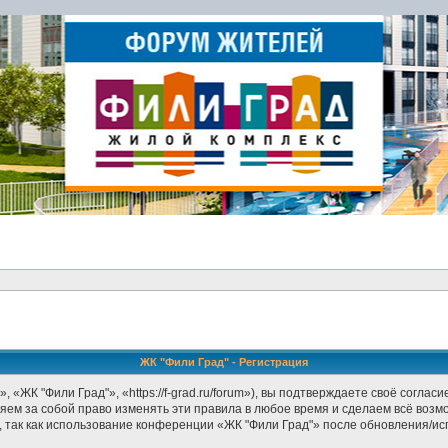
ЖК "Фили Град" - Регистрация
«ЖК "Фили Град"», «https://f-grad.ru/forum»), вы подтверждаете своё соглас
яем за собой право изменять эти правила в любое время и сделаем всё возм
 так как использование конференции «ЖК "Фили Град"» после обновления/ис