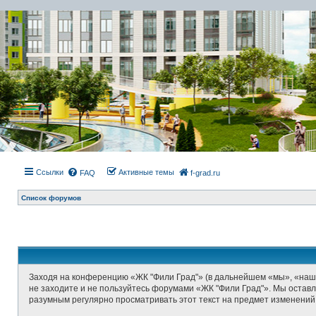
Ссылки
Активные темы
FAQ
f-grad.ru
Список форумов
Заходя на конференцию «ЖК "Фили Град"» (в дальнейшем «мы», «наш», 
не заходите и не пользуйтесь форумами «ЖК "Фили Град"». Мы оставл
разумным регулярно просматривать этот текст на предмет изменений,