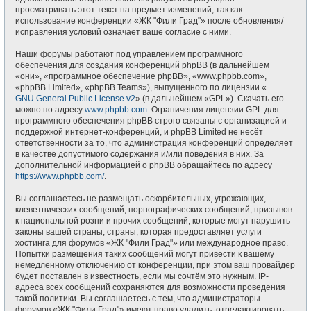
просматривать этот текст на предмет изменений, так как
использование конференции «ЖК "Фили Град"» после обновления/
исправления условий означает ваше согласие с ними.
Наши форумы работают под управлением программного
обеспечения для создания конференций phpBB (в дальнейшем
«они», «программное обеспечение phpBB», «www.phpbb.com»,
«phpBB Limited», «phpBB Teams»), выпущенного по лицензии «
GNU General Public License v2
» (в дальнейшем «GPL»). Скачать его
можно по адресу
www.phpbb.com
. Ограничения лицензии GPL для
программного обеспечения phpBB строго связаны с организацией и
поддержкой интернет-конференций, и phpBB Limited не несёт
ответственности за то, что администрация конференций определяет
в качестве допустимого содержания и/или поведения в них. За
дополнительной информацией о phpBB обращайтесь по адресу
https://www.phpbb.com/
.
Вы соглашаетесь не размещать оскорбительных, угрожающих,
клеветнических сообщений, порнографических сообщений, призывов
к национальной розни и прочих сообщений, которые могут нарушить
законы вашей страны, страны, которая предоставляет услуги
хостинга для форумов «ЖК "Фили Град"» или международное право.
Попытки размещения таких сообщений могут привести к вашему
немедленному отключению от конференции, при этом ваш провайдер
будет поставлен в известность, если мы сочтём это нужным. IP-
адреса всех сообщений сохраняются для возможности проведения
такой политики. Вы соглашаетесь с тем, что администраторы
форумов «ЖК "Фили Град"» имеют право удалить, отредактировать,