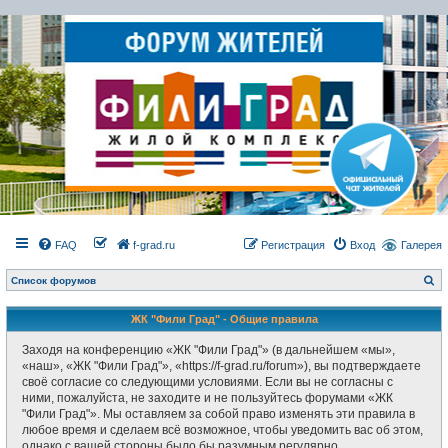
FAQ
f-grad.ru
Регистрация
Вход
Галерея
П
Список форумов
о
и
с
ЖК "Фили Град" - Общие правила
к
Заходя на конференцию «ЖК "Фили Град"» (в дальнейшем «мы»,
«наш», «ЖК "Фили Град"», «https://f-grad.ru/forum»), вы подтверждаете
своё согласие со следующими условиями. Если вы не согласны с
ними, пожалуйста, не заходите и не пользуйтесь форумами «ЖК
"Фили Град"». Мы оставляем за собой право изменять эти правила в
любое время и сделаем всё возможное, чтобы уведомить вас об этом,
однако с вашей стороны было бы разумным регулярно