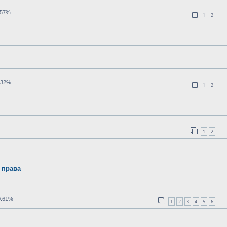
.57%
1
2
.32%
1
2
1
2
 права
0.61%
1
2
3
4
5
6