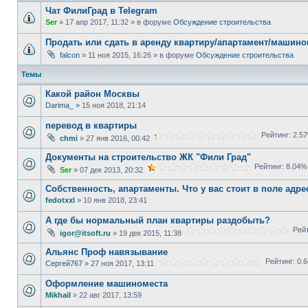
Чат ФилиГрад в Telegram
Ser
» 17 апр 2017, 11:32 » в форуме
Обсуждение строительства
Продать или сдать в аренду квартиру/апартамент/машино
falcon
» 11 ноя 2015, 16:26 » в форуме
Обсуждение строительства
Темы
Какой район Москвы
Darima_
» 15 ноя 2018, 21:14
перевод в квартиры
Рейтинг: 2.5
chmi
» 27 янв 2016, 00:42
Документы на строительство ЖК "Фили Град"
Рейтинг: 8.04%
Ser
» 07 дек 2013, 20:32
Собственность, апартаменты. Что у вас стоит в поле адр
fedotxxl
» 10 янв 2018, 23:41
А где бы нормальный план квартиры раздобыть?
Рейт
igor@itsoft.ru
» 19 дек 2015, 11:38
Альянс Проф навязывание
Рейтинг: 0.
Сергей767
» 27 ноя 2017, 13:11
Оформление машиноместа
Mikhail
» 22 авг 2017, 13:59