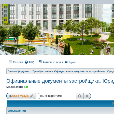
Ссылки
Активные темы
FAQ
f-grad.ru
Список форумов
Приобретение
Официальные документы застройщика. Юрид
Официальные документы застройщика. Юри
Модератор:
Ser
Поиск
Расширенный
Новая тема
Т
Объявления