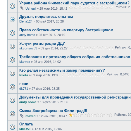
Управа района Филевский парк судится с застройщиком?
Рейтинг: 2
Ushguli
» 29 мар 2016, 18:42
Друзья, поделитесь опытом
Elena124
» 03 май 2017, 20:28
Право собственности на квартиру Застройщиком
andy home
» 25 окт 2016, 20:19
Услуги регистрации ДДУ
Рейтинг: 0
skvortsov33
» 09 дек 2014, 22:27
Требования к протоколу общего собрания собственников
Marmot
» 25 апр 2016, 14:02
Кто делал независимый замер помещения??
Рейтинг: 0.64%
Nikita
» 09 мар 2016, 19:05
пени
dk771
» 27 фев 2016, 23:35
Документы для проведения государственной регистрации
andy home
» 13 фев 2016, 21:06
Смена Застройщика на Фили град!!!
Рейтинг: 1
maxed
» 12 июн 2015, 00:47
Оплата
MDOST
» 12 янв 2015, 12:06