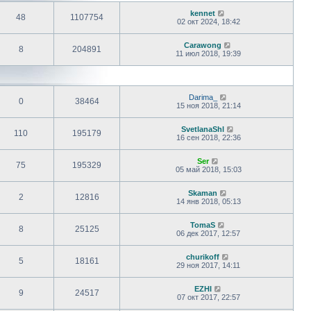
kennet
48
1107754
02 окт 2024, 18:42
Carawong
8
204891
11 июл 2018, 19:39
Darima_
0
38464
15 ноя 2018, 21:14
SvetlanaShl
110
195179
16 сен 2018, 22:36
Ser
75
195329
05 май 2018, 15:03
Skaman
2
12816
14 янв 2018, 05:13
TomaS
8
25125
06 дек 2017, 12:57
churikoff
5
18161
29 ноя 2017, 14:11
EZHI
9
24517
07 окт 2017, 22:57