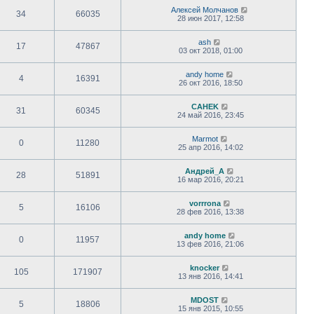
Алексей Молчанов
34
66035
28 июн 2017, 12:58
ash
17
47867
03 окт 2018, 01:00
andy home
4
16391
26 окт 2016, 18:50
CAHEK
31
60345
24 май 2016, 23:45
Marmot
0
11280
25 апр 2016, 14:02
Андрей_A
28
51891
16 мар 2016, 20:21
vorrrona
5
16106
28 фев 2016, 13:38
andy home
0
11957
13 фев 2016, 21:06
knocker
105
171907
13 янв 2016, 14:41
MDOST
5
18806
15 янв 2015, 10:55