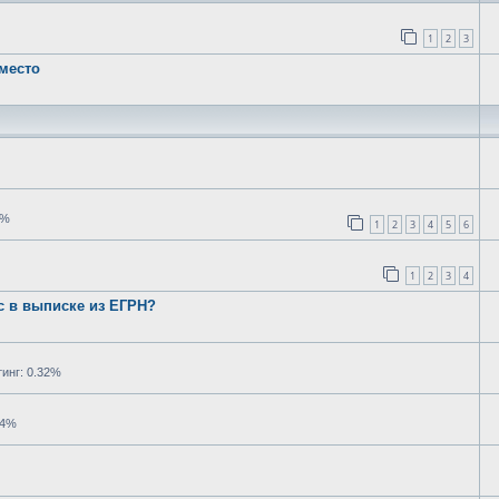
1
2
3
место
7%
1
2
3
4
5
6
1
2
3
4
ес в выписке из ЕГРН?
инг: 0.32%
64%