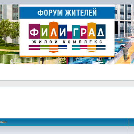
 поиск
емы