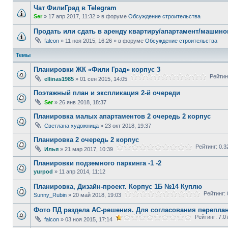
Чат ФилиГрад в Telegram
Ser
» 17 апр 2017, 11:32 » в форуме
Обсуждение строительства
Продать или сдать в аренду квартиру/апартамент/машино
falcon
» 11 ноя 2015, 16:26 » в форуме
Обсуждение строительства
Темы
Планировки ЖК «Фили Град» корпус 3
Рейтинг
ellinas1985
» 01 сен 2015, 14:05
Поэтажный план и экспликация 2-й очереди
Ser
» 26 янв 2018, 18:37
Планировка малых апартаментов 2 очередь 2 корпус
Светлана художница
» 23 окт 2018, 19:37
Планировка 2 очередь 2 корпус
Рейтинг: 0.
Илья
» 21 мар 2017, 10:39
Планировки подземного паркинга -1 -2
yurpod
» 11 апр 2014, 11:12
Планировка, Дизайн-проект. Корпус 1Б №14 Куплю
Рейтинг: 
Sunny_Rubin
» 20 май 2018, 19:03
Фото ПД раздела АС-решения. Для согласования перепла
Рейтинг: 7.0
falcon
» 03 ноя 2015, 17:14