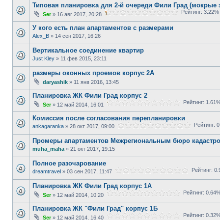
Типовая планировка для 2-й очереди Фили Град (мокрые 
Рейтинг: 3.22%
Ser
» 16 авг 2017, 20:28
У кого есть план апартаментов с размерами
Alex_B
» 14 сен 2017, 16:26
Вертикальное соединение квартир
Just Kley
» 11 фев 2015, 23:11
размеры оконных проемов корпус 2А
daryashik
» 11 янв 2016, 13:45
Планировка ЖК Фили Град корпус 2
Рейтинг: 1.61
Ser
» 12 май 2014, 16:01
Комиссия после согласования перепланировки
Рейтинг: 0
ankagaranka
» 28 окт 2017, 09:00
Промеры апартаментов Межрегиональным бюро кадастро
muha_maha
» 21 окт 2017, 19:15
Полное разочарование
Рейтинг: 0
dreamtravel
» 03 сен 2017, 11:47
Планировка ЖК Фили Град корпус 1А
Рейтинг: 0.64
Ser
» 12 май 2014, 10:20
Планировка ЖК "Фили Град" корпус 1Б
Рейтинг: 0.32
Ser
» 12 май 2014, 16:40