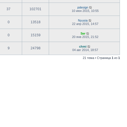
pdesign
37
102701
10 июн 2015, 10:55
Nyusia
0
13518
22 апр 2015, 14:57
Ser
0
15159
20 янв 2015, 21:52
chmi
9
24798
04 авг 2014, 18:57
21 тема • Страница
1
из
1