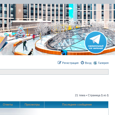
Регистрация
Вход
Галерея
21 тема • Страница
1
из
1
Ответы
Просмотры
Последнее сообщение