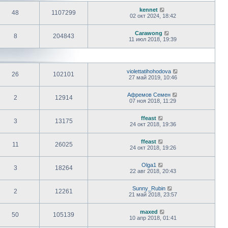
kennet
48
1107299
02 окт 2024, 18:42
Carawong
8
204843
11 июл 2018, 19:39
violettatihohodova
26
102101
27 май 2019, 10:46
Афремов Семен
2
12914
07 ноя 2018, 11:29
ffeast
3
13175
24 окт 2018, 19:36
ffeast
11
26025
24 окт 2018, 19:26
Olga1
3
18264
22 авг 2018, 20:43
Sunny_Rubin
2
12261
21 май 2018, 23:57
maxed
50
105139
10 апр 2018, 01:41