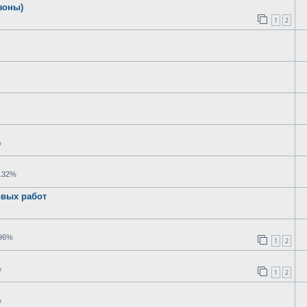
зоны)
1
2
%
.32%
вых работ
.96%
1
2
%
1
2
%