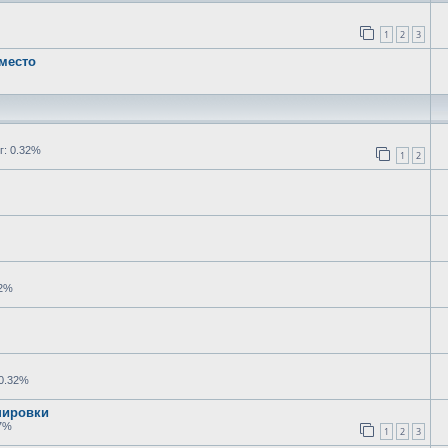
1
2
3
место
: 0.32%
1
2
32%
0.32%
нировки
7%
1
2
3