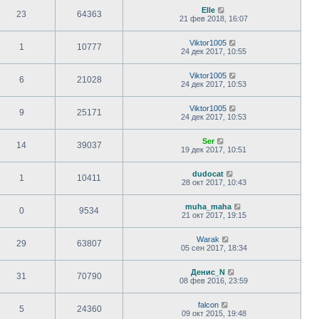
Elle
23
64363
21 фев 2018, 16:07
Viktor1005
1
10777
24 дек 2017, 10:55
Viktor1005
6
21028
24 дек 2017, 10:53
Viktor1005
9
25171
24 дек 2017, 10:53
Ser
14
39037
19 дек 2017, 10:51
dudocat
1
10411
28 окт 2017, 10:43
muha_maha
0
9534
21 окт 2017, 19:15
Warak
29
63807
05 сен 2017, 18:34
Денис_N
31
70790
08 фев 2016, 23:59
falcon
5
24360
09 окт 2015, 19:48