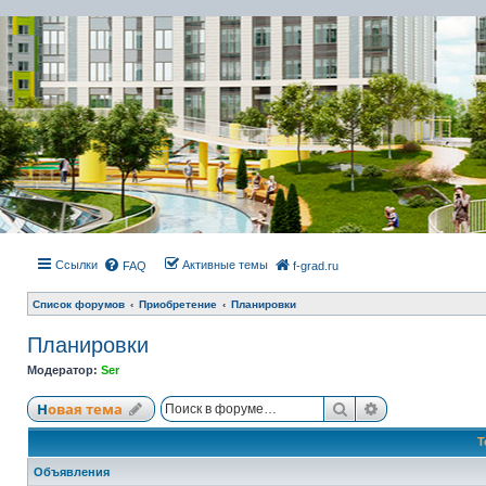
Ссылки
Активные темы
FAQ
f-grad.ru
Список форумов
Приобретение
Планировки
Планировки
Модератор:
Ser
Поиск
Расширенный
Новая тема
Т
Объявления