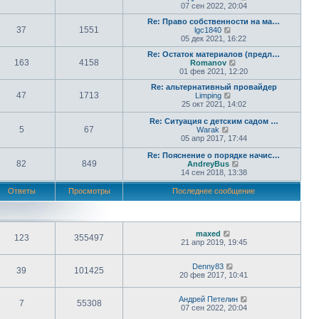
е
07 сен 2022, 20:04
р
Re: Право собственности на ма…
е
37
1551
П
lgc1840
й
е
05 дек 2021, 16:22
т
р
и
Re: Остаток материалов (предл…
е
к
163
4158
П
Romanov
й
п
е
01 фев 2021, 12:20
т
о
р
и
с
Re: альтернативный провайдер
е
к
л
47
1713
П
Limping
й
п
е
е
25 окт 2021, 14:02
т
о
д
р
и
с
н
е
Re: Ситуация с детским садом …
к
л
е
5
67
П
й
Warak
п
е
м
е
т
05 апр 2017, 17:44
о
д
у
р
и
с
н
с
е
к
Re: Пояснение о порядке начис…
л
е
о
82
849
й
п
П
AndreyBus
е
м
о
т
о
е
14 сен 2018, 13:38
д
у
б
и
с
р
н
с
щ
к
л
е
е
Ответы
Просмотры
Последнее сообщение
о
е
п
е
й
м
о
н
о
д
т
у
б
и
с
н
и
с
щ
ю
л
е
к
о
е
е
м
п
о
maxed
н
123
355497
д
у
о
б
21 апр 2019, 19:45
и
н
с
с
щ
ю
е
о
л
е
м
о
е
Denny83
н
39
101425
у
б
д
20 фев 2017, 10:41
и
с
щ
н
ю
о
е
е
Андрей Петелин
о
н
м
7
55308
07 сен 2022, 20:04
б
и
у
щ
ю
с