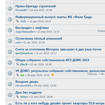
Нужна бригада строителей
Rumpull87
» 05 янв 2020, 16:46
Информационный выпуск газеты ЖК «Фили Град»
AXEL
» 12 дек 2019, 18:27
Беспредел с лифтами
Рейтин
Задолбавшийся
» 23 мар 2019, 13:37
Остекление тёплый алюминий
yard
» 01 авг 2019, 10:25
Счета за отопление Маторин завышает в два раза почти
igor@itsoft.ru
» 11 окт 2019, 14:17
Общее собрание собственников ФГ2 ДОМС 2019
Elle R
» 02 окт 2019, 18:39
УК ДОМС: результаты собрания собственников, разъяснени
Рейтинг: 7.4%
Ser
» 08 фев 2018, 18:35
Входная дверь
Наталья2308
» 09 июн 2019, 13:09
Душ без поддона
Victor
» 01 июл 2018, 18:06
Есть ли у кого нибудь дизайн проект квартиры 53,8 метра