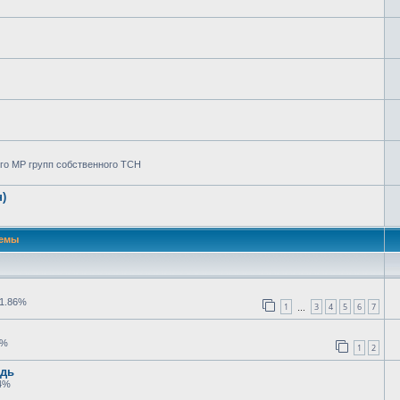
го МР групп собственного ТСН
)
емы
1.86%
1
3
4
5
6
7
…
4%
1
2
едь
4%