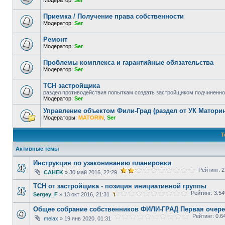
Приемка / Получение права собственности
Модератор:
Ser
Ремонт
Модератор:
Ser
Проблемы комплекса и гарантийные обязательства
Модератор:
Ser
ТСН застройщика
раздел противодействия попыткам создать застройщиком подчиненно
Модератор:
Ser
Управление объектом Фили-Град (раздел от УК Маторин
Модераторы:
MATORIN
,
Ser
Т
Активные темы
Инструкция по узакониванию планировки
Рейтинг: 2
CAHEK
» 30 май 2016, 22:29
ТСН от застройщика - позиция инициативной группы
Рейтинг: 3.5
Sergey_F
» 13 окт 2016, 21:31
Общее собрание собственников ФИЛИ-ГРАД Первая очер
Рейтинг: 0.6
melax
» 19 янв 2020, 01:31