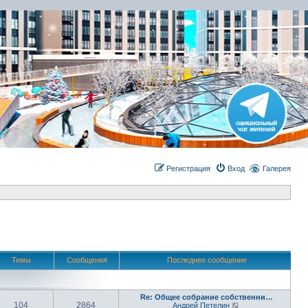
Регистрация
Вход
Галерея
Темы
Сообщения
Последнее сообщение
Re: Общее собрание собственни…
104
2864
П
Андрей Петелин