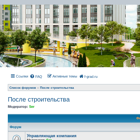
Ссылки
Активные темы
FAQ
f-grad.ru
Список форумов
После строительства
После строительства
Модератор:
Ser
Ф
Форум
Управляющая компания
Модератор:
Ser