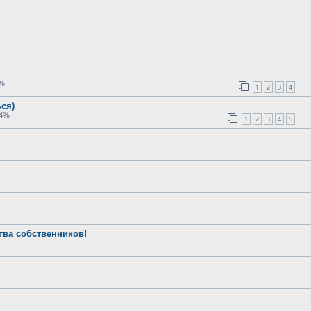
6%
1
2
3
4
ься)
64%
1
2
3
4
5
тва собственников!