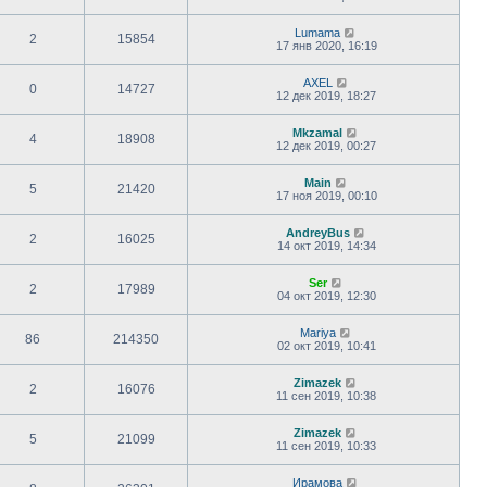
Lumama
2
15854
17 янв 2020, 16:19
AXEL
0
14727
12 дек 2019, 18:27
Mkzamal
4
18908
12 дек 2019, 00:27
Main
5
21420
17 ноя 2019, 00:10
AndreyBus
2
16025
14 окт 2019, 14:34
Ser
2
17989
04 окт 2019, 12:30
Mariya
86
214350
02 окт 2019, 10:41
Zimazek
2
16076
11 сен 2019, 10:38
Zimazek
5
21099
11 сен 2019, 10:33
Ирамова