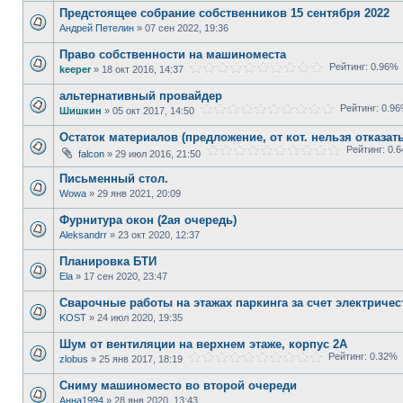
Предстоящее собрание собственников 15 сентября 2022
Андрей Петелин
» 07 сен 2022, 19:36
Право собственности на машиноместа
Рейтинг: 0.96%
keeper
» 18 окт 2016, 14:37
альтернативный провайдер
Рейтинг: 0.9
Шишкин
» 05 окт 2017, 14:50
Остаток материалов (предложение, от кот. нельзя отказат
Рейтинг: 0.
falcon
» 29 июл 2016, 21:50
Письменный стол.
Wowa
» 29 янв 2021, 20:09
Фурнитура окон (2ая очередь)
Aleksandrr
» 23 окт 2020, 12:37
Планировка БТИ
Ela
» 17 сен 2020, 23:47
Сварочные работы на этажах паркинга за счет электричес
KOST
» 24 июл 2020, 19:35
Шум от вентиляции на верхнем этаже, корпус 2А
Рейтинг: 0.32%
zlobus
» 25 янв 2017, 18:19
Сниму машиноместо во второй очереди
Анна1994
» 28 янв 2020, 13:43