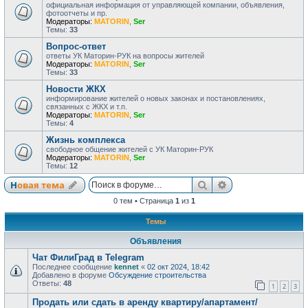
официальная информация от управляющей компании, объявления,
фотоотчеты и пр.
Модераторы:
MATORIN
,
Ser
Темы:
33
Вопрос-ответ
ответы УК Маторин-РУК на вопросы жителей
Модераторы:
MATORIN
,
Ser
Темы:
33
Новости ЖКХ
информирование жителей о новых законах и постановлениях,
связанных с ЖКХ и т.п.
Модераторы:
MATORIN
,
Ser
Темы:
4
Жизнь комплекса
свободное общение жителей с УК Маторин-РУК
Модераторы:
MATORIN
,
Ser
Темы:
12
Поиск
Расширенный по
Новая тема
0 тем • Страница
1
из
1
Темы
Объявления
Чат ФилиГрад в Telegram
Последнее сообщение
kennet
«
02 окт 2024, 18:42
Добавлено в форуме
Обсуждение строительства
Ответы:
48
1
2
3
Продать или сдать в аренду квартиру/апартамент/