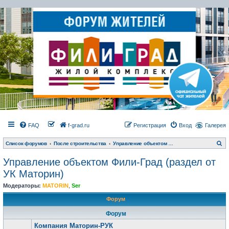
FAQ
f-grad.ru
Регистрация
Вход
Галерея
П
Список форумов
После строительства
Управление объектом Фили-Град (раздел от УК Маторин)
о
и
Управление объектом Фили-Град (раздел от
с
к
УК Маторин)
Модераторы:
MATORIN
,
Ser
Форум
Форум
Компания Маторин-РУК