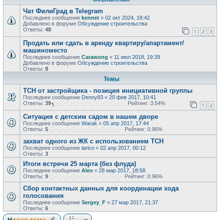
Чат ФилиГрад в Telegram
Последнее сообщение
kennet
«
02 окт 2024, 18:42
Добавлено в форуме
Обсуждение строительства
Ответы:
48
1
2
3
Продать или сдать в аренду квартиру/апартамент/
машиноместо
Последнее сообщение
Carawong
«
11 июл 2018, 19:39
Добавлено в форуме
Обсуждение строительства
Ответы:
8
Темы
ТСН от застройщика - позиция инициативной группы
Последнее сообщение
Denny83
«
20 фев 2017, 10:41
Ответы:
39
Рейтинг: 3.54%
1
2
Ситуация с детским садом в нашем дворе
Последнее сообщение
Warak
«
05 апр 2017, 17:44
Ответы:
5
Рейтинг: 0.96%
захват одного из ЖК с использованием ТСН
Последнее сообщение
larico
«
02 апр 2017, 00:12
Ответы:
3
Итоги встречи 25 марта (без флуда)
Последнее сообщение
Alex
«
28 мар 2017, 18:58
Ответы:
9
Рейтинг: 0.96%
Сбор контактных данных для координации хода
голосования
Последнее сообщение
Sergey_F
«
27 мар 2017, 21:37
Ответы:
6
Новая тема