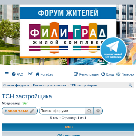
FAQ
f-grad.ru
Регистрация
Вход
Галерея
П
Список форумов
После строительства
ТСН застройщика
о
и
ТСН застройщика
с
к
Модератор:
Ser
Поиск
Расширенный по
Новая тема
5 тем • Страница
1
из
1
Темы
Объявления