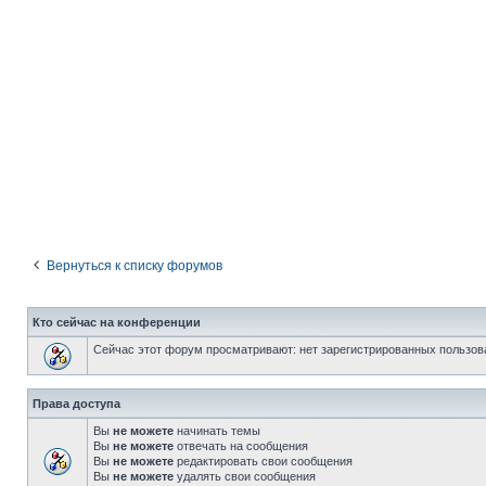
Вернуться к списку форумов
Кто сейчас на конференции
Сейчас этот форум просматривают: нет зарегистрированных пользова
Права доступа
Вы
не можете
начинать темы
Вы
не можете
отвечать на сообщения
Вы
не можете
редактировать свои сообщения
Вы
не можете
удалять свои сообщения