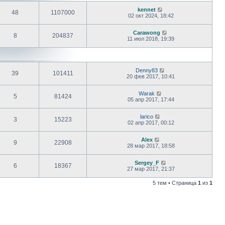
kennet
48
1107000
02 окт 2024, 18:42
Carawong
8
204837
11 июл 2018, 19:39
Denny83
39
101411
20 фев 2017, 10:41
Warak
5
81424
05 апр 2017, 17:44
larico
3
15223
02 апр 2017, 00:12
Alex
9
22908
28 мар 2017, 18:58
Sergey_F
6
18367
27 мар 2017, 21:37
5 тем • Страница
1
из
1