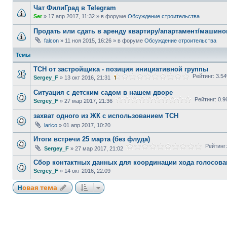
Чат ФилиГрад в Telegram
Ser
» 17 апр 2017, 11:32 » в форуме
Обсуждение строительства
Продать или сдать в аренду квартиру/апартамент/машино
falcon
» 11 ноя 2015, 16:26 » в форуме
Обсуждение строительства
Темы
ТСН от застройщика - позиция инициативной группы
Рейтинг: 3.5
Sergey_F
» 13 окт 2016, 21:31
Ситуация с детским садом в нашем дворе
Рейтинг: 0.
Sergey_F
» 27 мар 2017, 21:36
захват одного из ЖК с использованием ТСН
larico
» 01 апр 2017, 10:20
Итоги встречи 25 марта (без флуда)
Рейтинг:
Sergey_F
» 27 мар 2017, 21:02
Сбор контактных данных для координации хода голосова
Sergey_F
» 14 окт 2016, 22:09
Новая тема