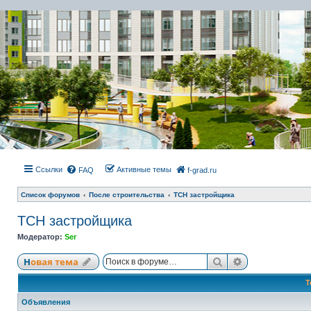
Ссылки
Активные темы
FAQ
f-grad.ru
Список форумов
После строительства
ТСН застройщика
ТСН застройщика
Модератор:
Ser
Поиск
Расширенный
Новая тема
Т
Объявления