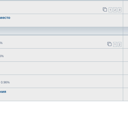
1
2
3
место
4%
1
2
96%
 0.96%
ния