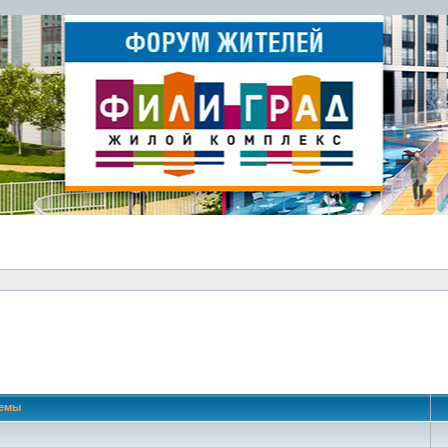
 поиск
емы