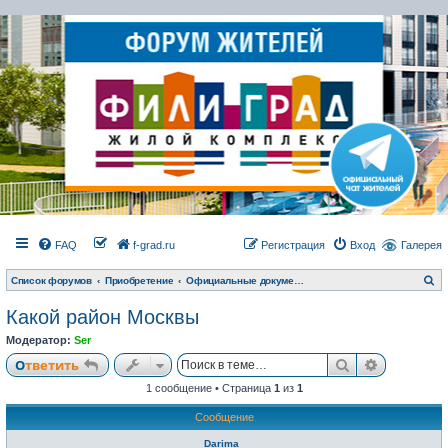
FAQ
f-grad.ru
Регистрация
Вход
Галерея
П
Список форумов
Приобретение
Официальные документы застройщика. Юридические вопросы
о
и
Какой район Москвы
с
к
Модератор:
Ser
Поиск
Расширен
Ответить
1 сообщение • Страница
1
из
1
Сообщение
Darima_