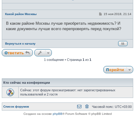
Н
е
С
Какой район Москвы
15 ноя 2018, 21:14
в
о
с
о
В каком районе Москвы лучше приобретать недвижимость? И
е
б
т
щ
какие документы лучше всего перепроверять перед покупкой?
и
е
н
и
е
Вернуться к началу
Ответить
1 сообщение • Страница
1
из
1
Перейти
Кто сейчас на конференции
Сейчас этот форум просматривают: нет зарегистрированных
пользователей и 2 гостя
Список форумов
Часовой пояс:
UTC+03:00
Создано на основе
phpBB
® Forum Software © phpBB Limited