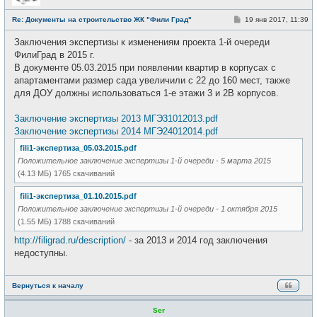
с
е
С
Re: Документы на строительство ЖК "Фили Град"
19 янв 2017, 11:39
т
о
и
о
Заключения экспертизы к изменениям проекта 1-й очереди
б
щ
ФилиГрад в 2015 г.
е
В документе 05.03.2015 при появлении квартир в корпусах с
н
и
апартаментами размер сада увеличили с 22 до 160 мест, также
е
для ДОУ должны использоваться 1-е этажи 3 и 2В корпусов.
Заключение экспертизы 2013 МГЭ31012013.pdf
Заключение экспертизы 2014 МГЭ24012014.pdf
fili1-экспертиза_05.03.2015.pdf
Положительное заключение экспертизы 1-й очереди - 5 марта 2015
(4.13 МБ) 1765 скачиваний
fili1-экспертиза_01.10.2015.pdf
Положительное заключение экспертизы 1-й очереди - 1 октября 2015
(1.55 МБ) 1788 скачиваний
http://filigrad.ru/description/
- за 2013 и 2014 год заключения
недоступны.
Вернуться к началу
Ser