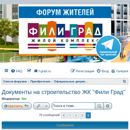
FAQ
f-grad.ru
Регистрация
Вход
Галерея
П
Список форумов
Приобретение
Официальные документы застройщика. Юридические вопросы
о
и
Документы на строительство ЖК "Фили Град"
с
к
Модератор:
Ser
Поиск
Расширен
Ответить
1
2
3
4
76 сообщений
Пред.
Сообщение