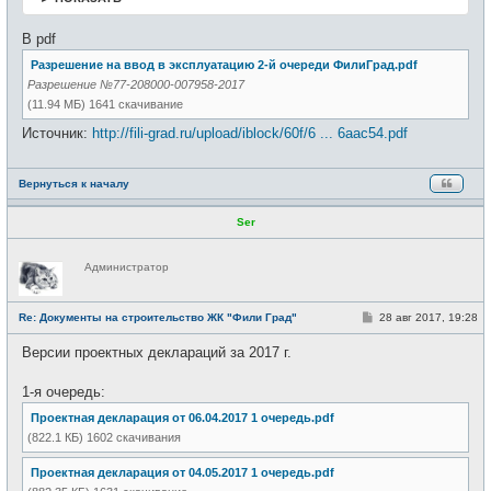
В pdf
Разрешение на ввод в эксплуатацию 2-й очереди ФилиГрад.pdf
Разрешение №77-208000-007958-2017
(11.94 МБ) 1641 скачивание
Источник:
http://fili-grad.ru/upload/iblock/60f/6 ... 6aac54.pdf
Вернуться к началу
Ser
Н
Администратор
е
в
с
е
С
Re: Документы на строительство ЖК "Фили Град"
28 авг 2017, 19:28
т
о
и
о
Версии проектных деклараций за 2017 г.
б
щ
е
1-я очередь:
н
и
Проектная декларация от 06.04.2017 1 очередь.pdf
е
(822.1 КБ) 1602 скачивания
Проектная декларация от 04.05.2017 1 очередь.pdf