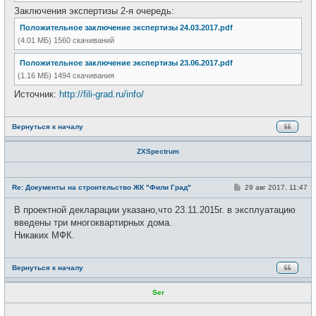
Заключения экспертизы 2-я очередь:
Положительное заключение экспертизы 24.03.2017.pdf
(4.01 МБ) 1560 скачиваний
Положительное заключение экспертизы 23.06.2017.pdf
(1.16 МБ) 1494 скачивания
Источник:
http://fili-grad.ru/info/
Вернуться к началу
ZXSpectrum
Н
е
С
Re: Документы на строительство ЖК "Фили Град"
29 авг 2017, 11:47
в
о
с
о
В проектной декларации указано,что 23.11.2015г. в эксплуатацию
е
б
т
щ
введены три многоквартирных дома.
и
е
Никаких МФК.
н
и
е
Вернуться к началу
Ser