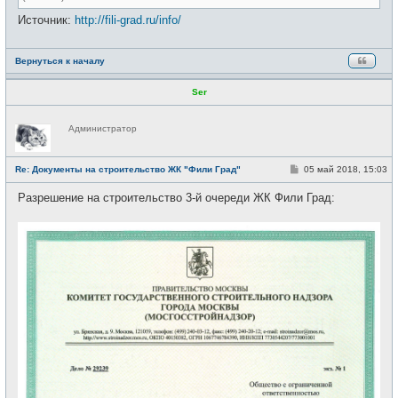
Источник:
http://fili-grad.ru/info/
Вернуться к началу
Ser
Н
Администратор
е
в
с
е
С
Re: Документы на строительство ЖК "Фили Град"
05 май 2018, 15:03
т
о
и
о
Разрешение на строительство 3-й очереди ЖК Фили Град:
б
щ
е
н
и
е