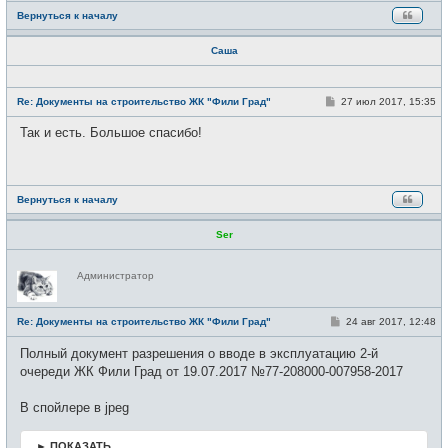
Вернуться к началу
Саша
Н
е
С
Re: Документы на строительство ЖК "Фили Град"
27 июл 2017, 15:35
в
о
с
о
Так и есть. Большое спасибо!
е
б
т
щ
и
е
н
и
е
Вернуться к началу
Ser
Н
Администратор
е
в
с
е
С
Re: Документы на строительство ЖК "Фили Град"
24 авг 2017, 12:48
т
о
и
о
Полный документ разрешения о вводе в эксплуатацию 2-й
б
щ
очереди ЖК Фили Град от 19.07.2017 №77-208000-007958-2017
е
н
и
В спойлере в jpeg
е
► ПОКАЗАТЬ