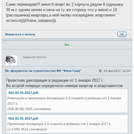
Сами переведем!У меня 9 апарт во 2 корпусе,рядом 8 (однушка
30 м,с одним окном и окна на ту же сторону что у меня) и 10
(распашенка) квартиры,а мой якобы посередине апартамент
остался))))Очень забавно)))
Вернуться к началу
Ser
Н
Администратор
е
в
с
е
С
Re: Документы на строительство ЖК "Фили Град"
10 янв 2017, 11:20
т
о
и
о
Проектная декларация в редакции от 1 января 2017 г.
б
щ
Во второй очереди определили номера квартир и апартаментов.
е
н
fili1-01-01-2017.pdf
и
Изменения в проектную декларацию 1-й очереди в редакции от 1 января
е
2017 г.
(506.38 КБ) 3091 скачивание
fili2-01-01-2017.pdf
Проектная декларация 2-й очереди в редакции от 1 января 2017 г.
(2.4 МБ) 3616 скачиваний