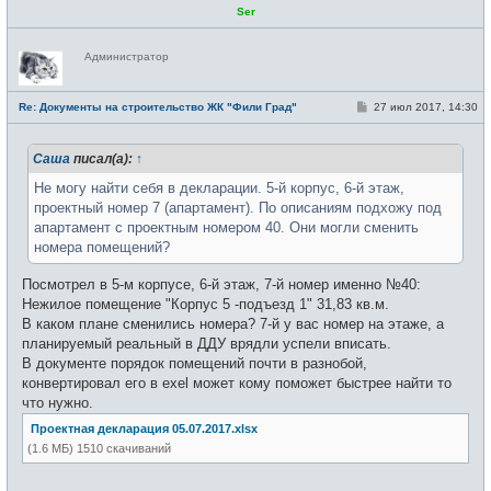
Ser
Н
Администратор
е
в
с
е
С
Re: Документы на строительство ЖК "Фили Град"
27 июл 2017, 14:30
т
о
и
о
б
Саша
писал(а):
↑
щ
е
н
Не могу найти себя в декларации. 5-й корпус, 6-й этаж,
и
проектный номер 7 (апартамент). По описаниям подхожу под
е
апартамент с проектным номером 40. Они могли сменить
номера помещений?
Посмотрел в 5-м корпусе, 6-й этаж, 7-й номер именно №40:
Нежилое помещение "Корпус 5 -подъезд 1" 31,83 кв.м.
В каком плане сменились номера? 7-й у вас номер на этаже, а
планируемый реальный в ДДУ врядли успели вписать.
В документе порядок помещений почти в разнобой,
конвертировал его в exel может кому поможет быстрее найти то
что нужно.
Проектная декларация 05.07.2017.xlsx
(1.6 МБ) 1510 скачиваний