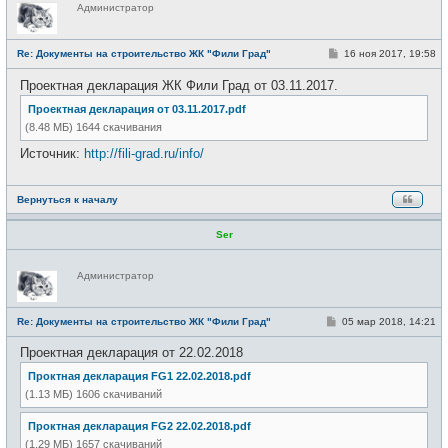
Н
Администратор
е
в
с
е
С
Re: Документы на строительство ЖК "Фили Град"
16 ноя 2017, 19:58
т
о
и
о
Проектная декларация ЖК Фили Град от 03.11.2017.
б
щ
Проектная декларация от 03.11.2017.pdf
е
н
(8.48 МБ) 1644 скачивания
и
е
Источник:
http://fili-grad.ru/info/
Вернуться к началу
Ser
Н
Администратор
е
в
с
е
С
Re: Документы на строительство ЖК "Фили Град"
05 мар 2018, 14:21
т
о
и
о
Проектная декларация от 22.02.2018
б
щ
Проктная декларация FG1 22.02.2018.pdf
е
н
(1.13 МБ) 1606 скачиваний
и
е
Проктная декларация FG2 22.02.2018.pdf
(1.29 МБ) 1657 скачиваний