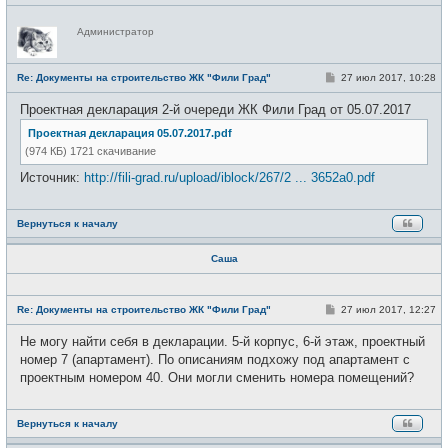
Н
Администратор
е
в
с
е
С
Re: Документы на строительство ЖК "Фили Град"
27 июл 2017, 10:28
т
о
и
о
Проектная декларация 2-й очереди ЖК Фили Град от 05.07.2017
б
щ
Проектная декларация 05.07.2017.pdf
е
н
(974 КБ) 1721 скачивание
и
е
Источник:
http://fili-grad.ru/upload/iblock/267/2 ... 3652a0.pdf
Вернуться к началу
Саша
Н
е
С
Re: Документы на строительство ЖК "Фили Град"
27 июл 2017, 12:27
в
о
с
о
Не могу найти себя в декларации. 5-й корпус, 6-й этаж, проектный
е
б
т
щ
номер 7 (апартамент). По описаниям подхожу под апартамент с
и
е
проектным номером 40. Они могли сменить номера помещений?
н
и
е
Вернуться к началу