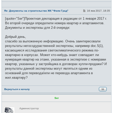
Н
е
С
Re: Документы на строительство ЖК "Фили Град"
16 янв 2017, 18:35
в
о
с
о
[quote="Ser"]Проектная декларация в редакции от 1 января 2017 г.
е
б
т
щ
Во второй очереди определили номера квартир и апартаментов.
и
е
Документы и экспертизы для 2-й очереди:
н
и
е
Добрый день,
спасибо за выложенную информацию. Очень заинтересовали
результаты негосодураственной экспертизы, например doc.5(1),
касающиеся исследования светоклиматического режима по-
квартирно в корпусах. Может кто-нибудь знает совпадает ли
нумерация квартир на этаже, указанная в экспертизе с номерами
квартир, указанных у застройщика в договорах купли-продажи? И
результаты данной экспертизы могут являться одним из
оснований для перевода/или не перевода апартамента в
жил.квартиру?
Вернуться к началу
Ser
Н
Администратор
е
в