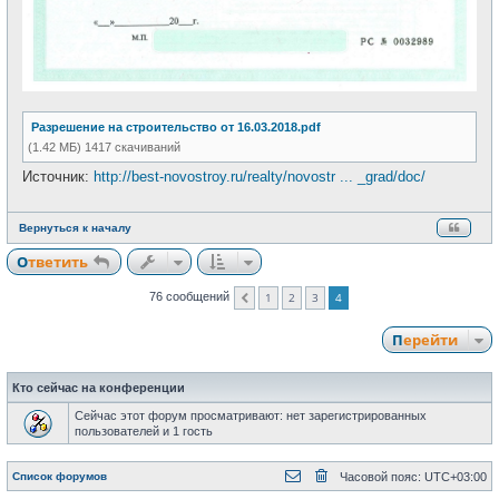
Разрешение на строительство от 16.03.2018.pdf
(1.42 МБ) 1417 скачиваний
Источник:
http://best-novostroy.ru/realty/novostr ... _grad/doc/
Вернуться к началу
Ответить
1
2
3
4
76 сообщений
Пред.
Перейти
Кто сейчас на конференции
Сейчас этот форум просматривают: нет зарегистрированных
пользователей и 1 гость
Список форумов
Часовой пояс:
UTC+03:00