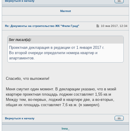
Вернуться к началу
Marmot
Н
е
С
Re: Документы на строительство ЖК "Фили Град"
10 янв 2017, 12:34
в
о
с
о
е
б
т
Ser писал(а):
щ
и
е
н
Проектная декларация в редакции от 1 января 2017 г.
и
Во второй очереди определили номера квартир и
е
апартаментов.
Спасибо, что выложили!
Меня смутил один момент. В декларации указано, что в моей
квартире проектная площадь лоджии составляет 1,55 кв.м
Между тем, во-первых, лоджий в квартире две, а во-вторых,
общая их площадь составляет 7,6 кв.м. (я замерял).
Вернуться к началу
Inna_