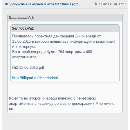
е
С
Re: Документы на строительство ЖК "Фили Град"
16 июл 2016, 17:15
в
о
с
о
е
б
т
Илья писал(а):
щ
и
е
н
Ser писал(а):
и
е
Проявилась проектная декларация 2-й очереди от
13.06.2016 в которой появилась информация о квартирах!
и 7-м корпусе.
Во второй очереди будет 764 квартиры и 460
апартаментов.
fili2-13-06-2016.pdf
http://filigrad.ru/description/
Кому то во второй очереди повезло с переводом
апартаментов в квартиру согласно декларации? Мне лично
нет.