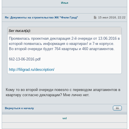
Илья
Н
е
С
Re: Документы на строительство ЖК "Фили Град"
15 июл 2016, 22:22
в
о
с
о
е
б
т
Ser писал(а):
щ
и
е
н
Проявилась проектная декларация 2-й очереди от 13.06.2016 в
и
которой появилась информация о квартирах! и 7-м корпусе.
е
Во второй очереди будет 764 квартиры и 460 апартаментов.
fili2-13-06-2016.pdf
http://filigrad.ru/description/
Кому то во второй очереди повезло с переводом апартаментов в
квартиру согласно декларации? Мне лично нет.
Вернуться к началу
vel
Н