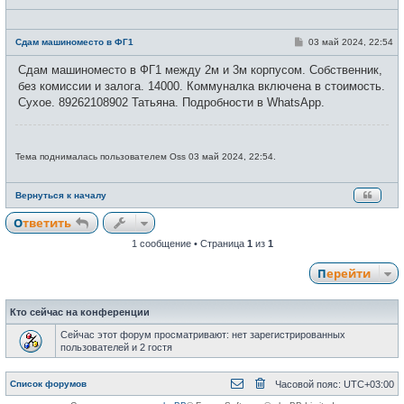
Н
е
С
Сдам машиноместо в ФГ1
03 май 2024, 22:54
в
о
с
о
Сдам машиноместо в ФГ1 между 2м и 3м корпусом. Собственник,
е
б
т
щ
без комиссии и залога. 14000. Коммуналка включена в стоимость.
и
е
Сухое. 89262108902 Татьяна. Подробности в WhatsApp.
н
и
е
Тема поднималась пользователем Oss 03 май 2024, 22:54.
Вернуться к началу
Ответить
1 сообщение • Страница
1
из
1
Перейти
Кто сейчас на конференции
Сейчас этот форум просматривают: нет зарегистрированных
пользователей и 2 гостя
Список форумов
Часовой пояс:
UTC+03:00