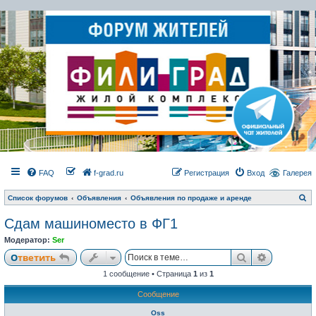
FAQ
f-grad.ru
Регистрация
Вход
Галерея
П
Список форумов
Объявления
Объявления по продаже и аренде
о
и
Сдам машиноместо в ФГ1
с
к
Модератор:
Ser
Поиск
Расширен
Ответить
1 сообщение • Страница
1
из
1
Сообщение
Oss