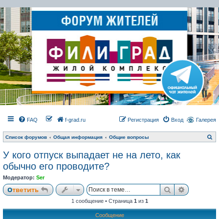
FAQ
f-grad.ru
Регистрация
Вход
Галерея
П
Список форумов
Общая информация
Общие вопросы
о
и
У кого отпуск выпадает не на лето, как
с
к
обычно его проводите?
Модератор:
Ser
Поиск
Расширен
Ответить
1 сообщение • Страница
1
из
1
Сообщение