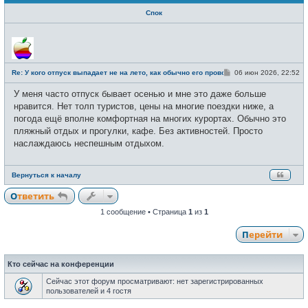
Спок
Н
е
в
с
е
С
Re: У кого отпуск выпадает не на лето, как обычно его проводите?
06 июн 2026, 22:52
т
о
и
о
У меня часто отпуск бывает осенью и мне это даже больше
б
щ
нравится. Нет толп туристов, цены на многие поездки ниже, а
е
погода ещё вполне комфортная на многих курортах. Обычно это
н
и
пляжный отдых и прогулки, кафе. Без активностей. Просто
е
наслаждаюсь неспешным отдыхом.
Вернуться к началу
Ответить
1 сообщение • Страница
1
из
1
Перейти
Кто сейчас на конференции
Сейчас этот форум просматривают: нет зарегистрированных
пользователей и 4 гостя