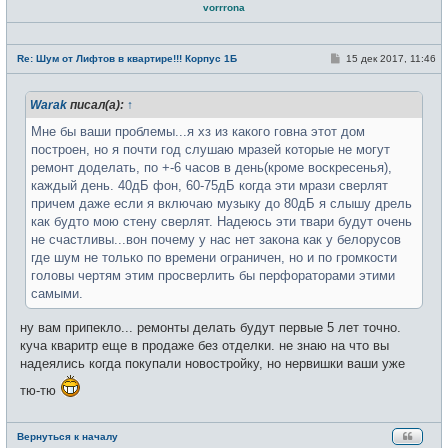
vorrrona
Н
е
С
Re: Шум от Лифтов в квартире!!! Корпус 1Б
15 дек 2017, 11:46
в
о
с
о
е
б
т
Warak
писал(а):
↑
щ
и
е
н
Мне бы ваши проблемы...я хз из какого говна этот дом
и
построен, но я почти год слушаю мразей которые не могут
е
ремонт доделать, по +-6 часов в день(кроме воскресенья),
каждый день. 40дБ фон, 60-75дБ когда эти мрази сверлят
причем даже если я включаю музыку до 80дБ я слышу дрель
как будто мою стену сверлят. Надеюсь эти твари будут очень
не счастливы...вон почему у нас нет закона как у белорусов
где шум не только по времени ограничен, но и по громкости
головы чертям этим просверлить бы перфораторами этими
самыми.
ну вам припекло... ремонты делать будут первые 5 лет точно.
куча кваритр еще в продаже без отделки. не знаю на что вы
надеялись когда покупали новостройку, но нервишки ваши уже
тю-тю
Вернуться к началу