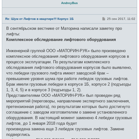
AndreyBus
Н
е
С
Re: Шум от Лифтов в квартире!!! Корпус 1Б
25 сен 2017, 11:02
в
о
с
о
В сентябрьском вестнике от Маторина написали заметку про
е
б
т
щ
лифты:
и
е
Комплексное обследование лифтового оборудования
н
и
е
Инженерной группой ООО «МАТОРИН-РУК» было произведено
комплексное обследования лифтового оборудования корпусов в
процессе эксплуатации. По результатам комплексного
обследования лифтового оборудования корпусов было выявлено,
что лебедки грузового лифта имеют заводской брак –
превышение уровня шума при работе лебедок грузовых лифтов.
Брак имели грузовые лебедки в корпусе 1Б, корпусе 2 (подъезды
1, 3, 4, 5) и в корпусе 3 (подъезды 1, 2).
Представителями ООО «МАТОРИН-РУК» был проведен ряд
мероприятий (переговоры, направление экспертного заключения,
претензионная работа), по результатам которых было достигнуто
соглашение с заводом изготовителем о замене установленного
оборудования. В настоящий момент заменено 4 лебедки грузовых
лифтов, до 1 января 2018 года будет
произведена замена еще 3 лебедок грузовых лифтов. Замене
подверглись