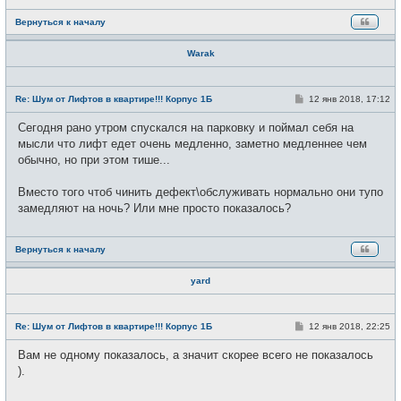
Вернуться к началу
Warak
Н
е
С
Re: Шум от Лифтов в квартире!!! Корпус 1Б
12 янв 2018, 17:12
в
о
с
о
Сегодня рано утром спускался на парковку и поймал себя на
е
б
т
щ
мысли что лифт едет очень медленно, заметно медленнее чем
и
е
обычно, но при этом тише...
н
и
е
Вместо того чтоб чинить дефект\обслуживать нормально они тупо
замедляют на ночь? Или мне просто показалось?
Вернуться к началу
yard
Н
е
С
Re: Шум от Лифтов в квартире!!! Корпус 1Б
12 янв 2018, 22:25
в
о
с
о
Вам не одному показалось, а значит скорее всего не показалось
е
б
т
щ
).
и
е
н
и