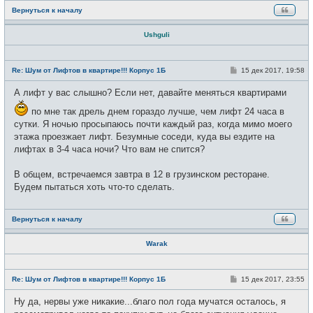
Вернуться к началу
Ushguli
Н
е
С
Re: Шум от Лифтов в квартире!!! Корпус 1Б
15 дек 2017, 19:58
в
о
с
о
А лифт у вас слышно? Если нет, давайте меняться квартирами
е
б
т
щ
и
по мне так дрель днем гораздо лучше, чем лифт 24 часа в
е
н
сутки. Я ночью просыпаюсь почти каждый раз, когда мимо моего
и
этажа проезжает лифт. Безумные соседи, куда вы ездите на
е
лифтах в 3-4 часа ночи? Что вам не спится?
В общем, встречаемся завтра в 12 в грузинском ресторане.
Будем пытаться хоть что-то сделать.
Вернуться к началу
Warak
Н
е
С
Re: Шум от Лифтов в квартире!!! Корпус 1Б
15 дек 2017, 23:55
в
о
с
о
Ну да, нервы уже никакие...благо пол года мучатся осталось, я
е
б
т
щ