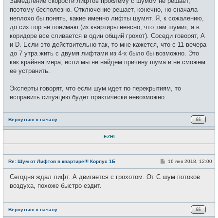
Замедление скорости лифтов проблему с шумом не решает,
е
б
т
щ
поэтому бесполезно. Отключение решает, конечно, но сначала
и
е
неплохо бы понять, какие именно лифты шумят. Я, к сожалению,
н
и
до сих пор не понимаю (из квартиры неясно, что там шумит, а в
е
коридоре все сливается в один общий грохот). Соседи говорят, А
и D. Если это действительно так, то мне кажется, что с 11 вечера
до 7 утра жить с двумя лифтами из 4-х было бы возможно. Это
как крайняя мера, если мы не найдем причину шума и не сможем
ее устранить.
Эксперты говорят, что если шум идет по перекрытиям, то
исправить ситуацию будет практически невозможно.
Вернуться к началу
EZHI
Н
е
С
Re: Шум от Лифтов в квартире!!! Корпус 1Б
16 янв 2018, 12:00
в
о
с
о
Сегодня ждал лифт. А двигается с грохотом. От С шум потоков
е
б
т
щ
воздуха, похоже быстро ездит.
и
е
н
и
е
Вернуться к началу