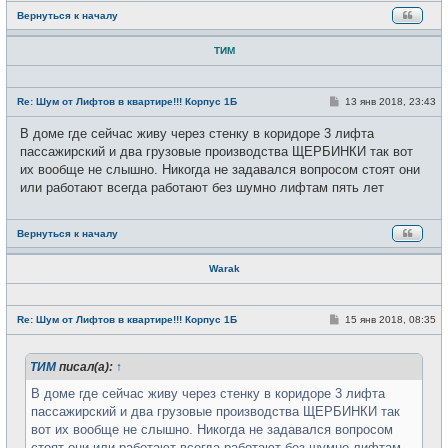
е
Вернуться к началу
ТИМ
Н
е
С
Re: Шум от Лифтов в квартире!!! Корпус 1Б
13 янв 2018, 23:43
в
о
с
о
В доме где сейчас живу через стенку в коридоре 3 лифта
е
б
т
щ
пассажирский и два грузовые производства ЩЕРБИНКИ так вот
и
е
их вообще не слышно. Никогда не задавался вопросом стоят они
н
и
или работают всегда работают без шумно лифтам пять лет
е
Вернуться к началу
Warak
Н
е
С
Re: Шум от Лифтов в квартире!!! Корпус 1Б
15 янв 2018, 08:35
в
о
с
о
е
б
т
ТИМ
писал(а):
↑
щ
и
е
н
В доме где сейчас живу через стенку в коридоре 3 лифта
и
пассажирский и два грузовые производства ЩЕРБИНКИ так
е
вот их вообще не слышно. Никогда не задавался вопросом
стоят они или работают всегда работают без шумно лифтам