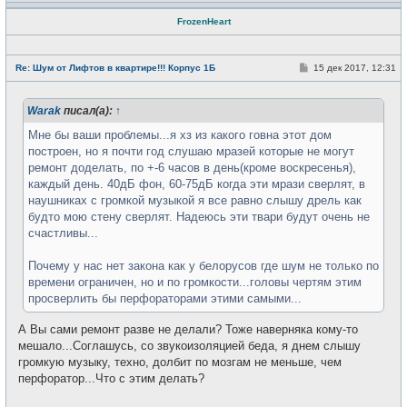
FrozenHeart
Н
е
С
Re: Шум от Лифтов в квартире!!! Корпус 1Б
15 дек 2017, 12:31
в
о
с
о
е
б
т
Warak
писал(а):
↑
щ
и
е
н
Мне бы ваши проблемы...я хз из какого говна этот дом
и
построен, но я почти год слушаю мразей которые не могут
е
ремонт доделать, по +-6 часов в день(кроме воскресенья),
каждый день. 40дБ фон, 60-75дБ когда эти мрази сверлят, в
наушниках с громкой музыкой я все равно слышу дрель как
будто мою стену сверлят. Надеюсь эти твари будут очень не
счастливы...
Почему у нас нет закона как у белорусов где шум не только по
времени ограничен, но и по громкости...головы чертям этим
просверлить бы перфораторами этими самыми...
А Вы сами ремонт разве не делали? Тоже наверняка кому-то
мешало...Соглашусь, со звукоизоляцией беда, я днем слышу
громкую музыку, техно, долбит по мозгам не меньше, чем
перфоратор...Что с этим делать?