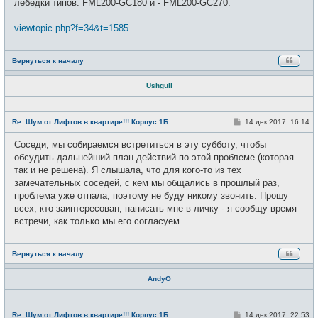
лебедки типов: FML200-GC180 и - FML200-GC270.
viewtopic.php?f=34&t=1585
Вернуться к началу
Ushguli
Н
е
С
Re: Шум от Лифтов в квартире!!! Корпус 1Б
14 дек 2017, 16:14
в
о
с
о
Соседи, мы собираемся встретиться в эту субботу, чтобы
е
б
т
щ
обсудить дальнейший план действий по этой проблеме (которая
и
е
так и не решена). Я слышала, что для кого-то из тех
н
и
замечательных соседей, с кем мы общались в прошлый раз,
е
проблема уже отпала, поэтому не буду никому звонить. Прошу
всех, кто заинтересован, написать мне в личку - я сообщу время
встречи, как только мы его согласуем.
Вернуться к началу
AndyO
Н
е
С
Re: Шум от Лифтов в квартире!!! Корпус 1Б
14 дек 2017, 22:53