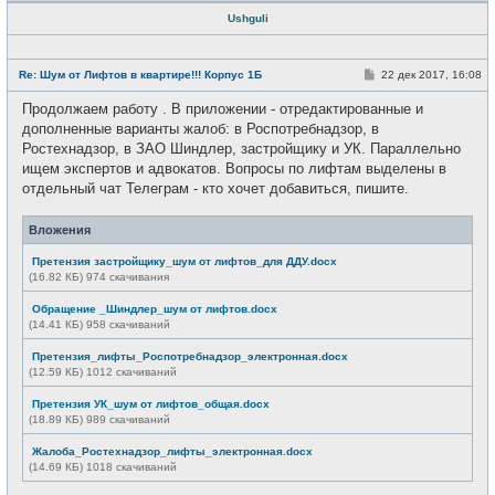
Ushguli
Н
е
С
Re: Шум от Лифтов в квартире!!! Корпус 1Б
22 дек 2017, 16:08
в
о
с
о
Продолжаем работу . В приложении - отредактированные и
е
б
т
щ
дополненные варианты жалоб: в Роспотребнадзор, в
и
е
Ростехнадзор, в ЗАО Шиндлер, застройщику и УК. Параллельно
н
и
ищем экспертов и адвокатов. Вопросы по лифтам выделены в
е
отдельный чат Телеграм - кто хочет добавиться, пишите.
Вложения
Претензия застройщику_шум от лифтов_для ДДУ.docx
(16.82 КБ) 974 скачивания
Обращение _Шиндлер_шум от лифтов.docx
(14.41 КБ) 958 скачиваний
Претензия_лифты_Роспотребнадзор_электронная.docx
(12.59 КБ) 1012 скачиваний
Претензия УК_шум от лифтов_общая.docx
(18.89 КБ) 989 скачиваний
Жалоба_Ростехнадзор_лифты_электронная.docx
(14.69 КБ) 1018 скачиваний