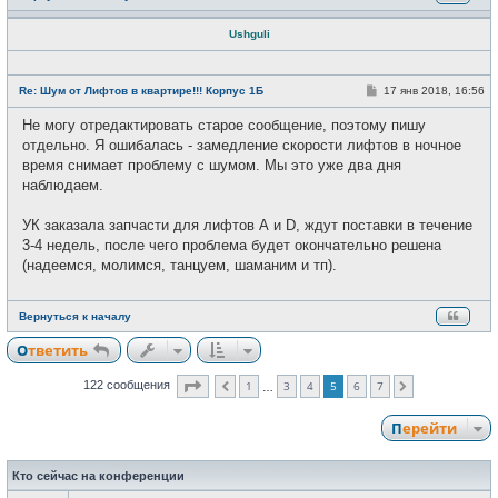
Ushguli
Н
е
С
Re: Шум от Лифтов в квартире!!! Корпус 1Б
17 янв 2018, 16:56
в
о
с
о
Не могу отредактировать старое сообщение, поэтому пишу
е
б
т
щ
отдельно. Я ошибалась - замедление скорости лифтов в ночное
и
е
время снимает проблему с шумом. Мы это уже два дня
н
и
наблюдаем.
е
УК заказала запчасти для лифтов А и D, ждут поставки в течение
3-4 недель, после чего проблема будет окончательно решена
(надеемся, молимся, танцуем, шаманим и тп).
Вернуться к началу
Ответить
Страница
5
из
7
1
3
4
5
6
7
122 сообщения
Пред.
След.
…
Перейти
Кто сейчас на конференции