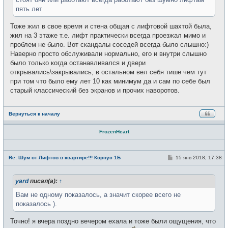
пять лет
Тоже жил в свое время и стена общая с лифтовой шахтой была,
жил на 3 этаже т.е. лифт практически всегда проезжал мимо и
проблем не было. Вот скандалы соседей всегда было слышно:)
Наверно просто обслуживали нормально, его и внутри слышно
было только когда останавливался и двери
открывались\закрывались, в остальном вел себя тише чем тут
при том что было ему лет 10 как минимум да и сам по себе был
старый классический без экранов и прочих наворотов.
Вернуться к началу
FrozenHeart
Н
е
С
Re: Шум от Лифтов в квартире!!! Корпус 1Б
15 янв 2018, 17:38
в
о
с
о
е
б
т
yard
писал(а):
↑
щ
и
е
н
Вам не одному показалось, а значит скорее всего не
и
показалось ).
е
Точно! я вчера поздно вечером ехала и тоже были ощущения, что