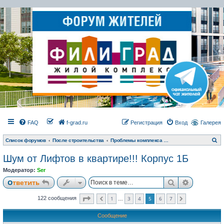
FAQ
f-grad.ru
Регистрация
Вход
Галерея
П
Список форумов
После строительства
Проблемы комплекса и гарантийные обязательства
о
и
Шум от Лифтов в квартире!!! Корпус 1Б
с
к
Модератор:
Ser
Поиск
Расширен
Ответить
Страница
5
из
7
1
3
4
5
6
7
122 сообщения
Пред.
След.
…
Сообщение