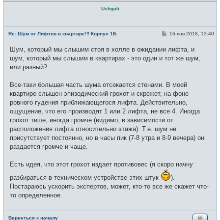
Ushguli
Н
е
С
Re: Шум от Лифтов в квартире!!! Корпус 1Б
16 янв 2018, 13:40
в
о
с
о
Шум, который мы слышим стоя в холле в ожидании лифта, и
е
б
т
щ
шум, который мы слышим в квартирах - это один и тот же шум,
и
е
или разный?
н
и
е
Все-таки большая часть шума отсекается стенами. В моей
квартире слышен эпизодический грохот и скрежет, на фоне
ровного гудения приближающегося лифта. Действительно,
ощущение, что его производят 1 или 2 лифта, не все 4. Иногда
грохот тише, иногда громче (видимо, в зависимости от
расположения лифта относительно этажа). Т.е. шум не
присутствует постоянно, но в часы пик (7-8 утра и 8-9 вечера) он
раздается громче и чаще.
Есть идея, что этот грохот издает противовес (я скоро начну
разбираться в техническом устройстве этих штук
).
Постараюсь ускорить экспертов, может, кто-то все же скажет что-
то определенное.
Вернуться к началу