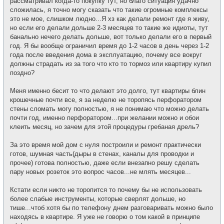
рассматривал когда-то покупку тут, но благо ситуация удачно
и
е
сложилась, я точно могу сказать что такие огромные комплексы
н
и
это не мое, слишком людно...Я хз как делали ремонт где я живу,
е
но если его делали дольше 2-3 месяцев то такие же идиоты, тут
банально нечего делать дольше, вот только делали его в первый
год. Я бы вообще ограничил время до 1-2 часов в день через 1-2
года после введения дома в эксплуатацию, почему все вокруг
должны страдать из за того что кто то тормоз или квартиру купил
поздно?
Меня именно бесит то что делают это долго, тут квартиры блин
крошечные почти все, я за неделю не торопясь перфоратором
стены сломать могу полностью, я не понимаю что можно делать
почти год, именно перфоратором...при желании можно и обои
клеить месяц, но зачем для этой процедуры гребаная дрель?
За это время мой дом с нуля построили и ремонт практически
готов, шумная часть(дыры в стенах, каналы для проводки и
прочее) готова полностью, даже если внезапно решу сделать
пару новых розеток это вопрос часов...не млять месяцев...
Кстати если никто не торопится то почему бы не использовать
более слабые инструменты, которые сверлят дольше, но
тише...чтоб хотя бы по телефону днем разговаривать можно было
находясь в квартире. Я уже не говорю о том какой в принципе