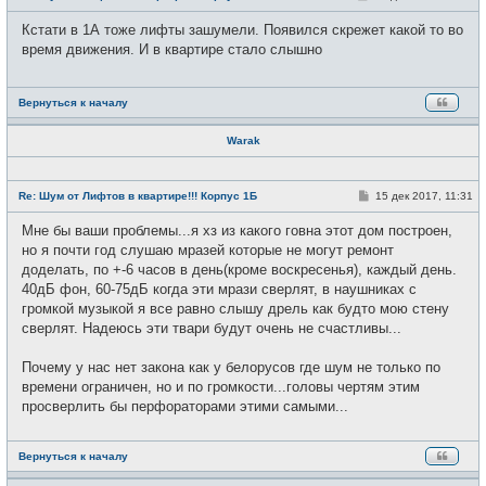
в
о
с
о
Кстати в 1А тоже лифты зашумели. Появился скрежет какой то во
е
б
т
щ
время движения. И в квартире стало слышно
и
е
н
и
е
Вернуться к началу
Warak
Н
е
С
Re: Шум от Лифтов в квартире!!! Корпус 1Б
15 дек 2017, 11:31
в
о
с
о
Мне бы ваши проблемы...я хз из какого говна этот дом построен,
е
б
т
щ
но я почти год слушаю мразей которые не могут ремонт
и
е
доделать, по +-6 часов в день(кроме воскресенья), каждый день.
н
и
40дБ фон, 60-75дБ когда эти мрази сверлят, в наушниках с
е
громкой музыкой я все равно слышу дрель как будто мою стену
сверлят. Надеюсь эти твари будут очень не счастливы...
Почему у нас нет закона как у белорусов где шум не только по
времени ограничен, но и по громкости...головы чертям этим
просверлить бы перфораторами этими самыми...
Вернуться к началу