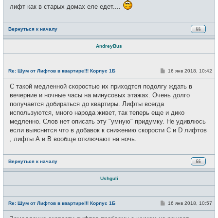
лифт как в старых домах еле едет....
Вернуться к началу
AndreyBus
Н
е
С
Re: Шум от Лифтов в квартире!!! Корпус 1Б
16 янв 2018, 10:42
в
о
с
о
С такой медленной скоростью их приходтся подолгу ждать в
е
б
т
щ
вечерние и ночные часы на минусовых этажах. Очень долго
и
е
получается добираться до квартиры. Лифты всегда
н
и
используются, много народа живет, так теперь еще и дико
е
медленно. Слов нет описать эту "умную" придумку. Не удивлюсь
если выяснится что в добавок к снижению скорости С и D лифтов
, лифты А и В вообще отключают на ночь.
Вернуться к началу
Ushguli
Н
е
С
Re: Шум от Лифтов в квартире!!! Корпус 1Б
16 янв 2018, 10:57
в
о
с
о