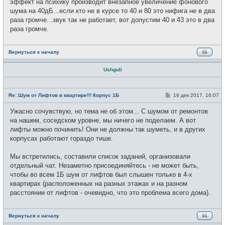
эффект на психику производит внезапное увеличение фонового
шума на 40дБ...если кто не в курсе то 40 и 80 это нифига не в два
раза громче...звук так не работает, вот допустим 40 и 43 это в два
раза громче.
Вернуться к началу
Ushguli
Н
е
С
Re: Шум от Лифтов в квартире!!! Корпус 1Б
16 дек 2017, 16:07
в
о
с
о
Ужасно сочувствую, но тема не об этом... С шумом от ремонтов
е
б
т
щ
на нашем, соседском уровне, мы ничего не поделаем. А вот
и
е
лифты можно починить! Они не должны так шуметь, и в других
н
и
корпусах работают гораздо тише.
е
Мы встретились, составили список заданий, организовали
отдельный чат. Незаметно присоединяйтесь - не может быть,
чтобы во всем 1Б шум от лифтов был слышен только в 4-х
квартирах (расположенных на разных этажах и на разном
расстоянии от лифтов - очевидно, что это проблема всего дома).
Вернуться к началу