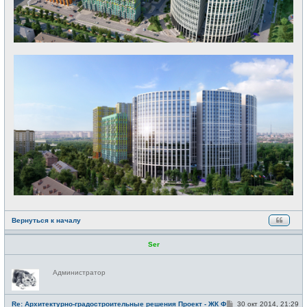
Вернуться к началу
Ser
Н
Администратор
е
в
с
е
С
Re: Архитектурно-градостроительные решения Проект - ЖК Фили
30 окт 2014, 21:29