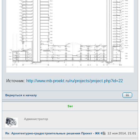
Источник:
http://www.mb-proekt.ru/ru/projects/project.php?id=22
Вернуться к началу
Ser
Н
Администратор
е
в
с
е
С
Re: Архитектурно-градостроительные решения Проект - ЖК Фили
12 ноя 2014, 21:01
т
о
и