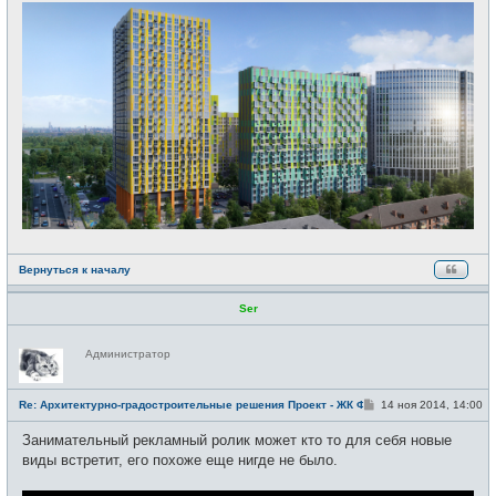
о
б
щ
е
н
и
е
Вернуться к началу
Ser
Н
Администратор
е
в
с
е
С
Re: Архитектурно-градостроительные решения Проект - ЖК Фили
14 ноя 2014, 14:00
т
о
и
о
Занимательный рекламный ролик может кто то для себя новые
б
щ
виды встретит, его похоже еще нигде не было.
е
н