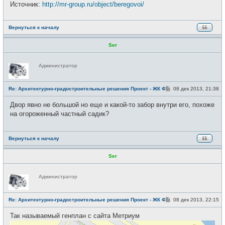
Источник:
http://mr-group.ru/object/beregovoi/
Вернуться к началу
Ser
Н
Администратор
е
в
с
е
С
Re: Архитектурно-градостроительные решения Проект - ЖК Фили
08 дек 2013, 21:38
т
о
и
о
Двор явно не большой но еще и какой-то забор внутри его, похоже
б
щ
на огороженный частный садик?
е
н
и
е
Вернуться к началу
Ser
Н
Администратор
е
в
с
е
С
Re: Архитектурно-градостроительные решения Проект - ЖК Фили
08 дек 2013, 22:15
т
о
и
о
Так называемый генплан с сайта Метриум
б
щ