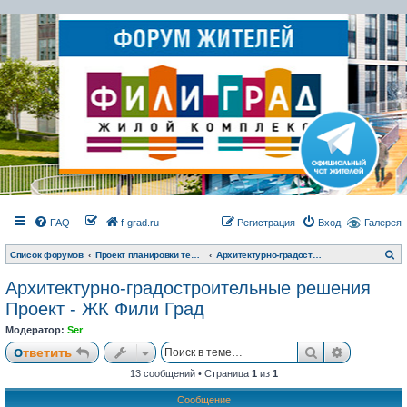
FAQ
f-grad.ru
Регистрация
Вход
Галерея
П
Список форумов
Проект планировки территории и архитектурные решения
Архитектурно-градостроительные решения ЖК Фили Град
о
и
Архитектурно-градостроительные решения
с
к
Проект - ЖК Фили Град
Модератор:
Ser
Поиск
Расширен
Ответить
13 сообщений • Страница
1
из
1
Сообщение