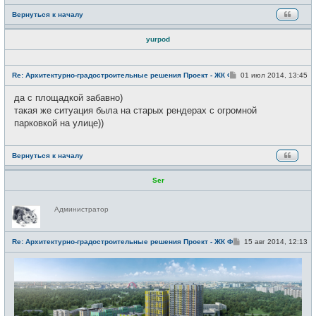
Вернуться к началу
yurpod
Н
е
С
Re: Архитектурно-градостроительные решения Проект - ЖК Фили
01 июл 2014, 13:45
в
о
с
о
да с площадкой забавно)
е
б
т
щ
такая же ситуация была на старых рендерах с огромной
и
е
парковкой на улице))
н
и
е
Вернуться к началу
Ser
Н
Администратор
е
в
с
е
С
Re: Архитектурно-градостроительные решения Проект - ЖК Фили
15 авг 2014, 12:13
т
о
и
о
б
щ
е
н
и
е