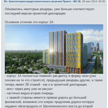
е
С
Re: Архитектурно-градостроительные решения Проект - ЖК Фили
28 июн 2014, 00:30
т
о
и
о
Обновились некоторые рендеры, уже больше соответствуют
б
щ
последней версии проектной декларации:
е
н
и
Основное отличие это корпус 1А:
е
- корпус 1А полностью поменял расцветку и форму окон (уже
похожи на те что строятся), предыдущие рендеры другие, а также
теперь имеет 28 этажей - как и в проектной декларации.
- мост через реку уже не рисуют
- частично видна вторая очередь
- с правой стороны имеется прямая дорога до большой
филевской, возможно это кокрас продление дороги которую
недавно облагородили от Шелепихинского моста до второй