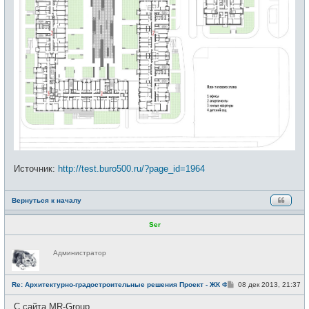
Источник:
http://test.buro500.ru/?page_id=1964
Вернуться к началу
Ser
Н
Администратор
е
в
с
е
С
Re: Архитектурно-градостроительные решения Проект - ЖК Фили
08 дек 2013, 21:37
т
о
и
о
С сайта MR-Group
б