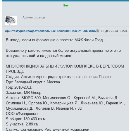
Ser
Н
Администратор
е
в
с
е
С
Архитектурно-градостроительные решения Проект - ЖК Фили Град
08 дек 2013, 21:31
т
о
и
о
Выкладываем информацию о проекте МФК Фили Град
б
щ
е
Возможно у кого-то имеются более актуальный проект но это то
н
и
что удалось найти на данный момент:
е
МНОГОФУНКЦИОНАЛЬНЫЙ ЖИЛОЙ КОМПЛЕКС В БЕРЕГОВОМ
ПРОЕЗДЕ
Стадия: Архитектурно-градостроительные решения Проект
Где: Западный округ г. Москва
Год: 2010-2011
Заказчик: MR Group
Авторы: БЮРО:500, Могилевская О., Куренной М., Бычкова Д.,
Осипова Н., Орлова Ю., Комарницкая Я., Лихачева Ю., Гареев М.,
Мухамедова Д., Логинов В. Иванов И. / 3D
ООО «Финпроект»
S общая: 180 430 кв.м.
S участка: 2.89 гa
Статус: Согласовано Регламентной комиссией