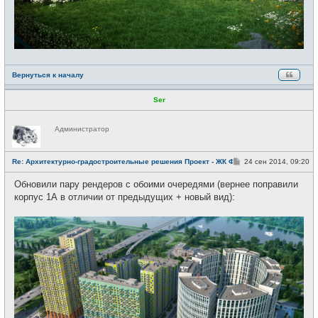
Вернуться к началу
Ser
Н
Администратор
е
в
с
е
С
Re: Архитектурно-градостроительные решения Проект - ЖК Фили
24 сен 2014, 09:20
т
о
и
о
Обновили пару рендеров с обоими очередями (вернее поправили
б
щ
корпус 1А в отличии от предыдущих + новый вид):
е
н
и
е