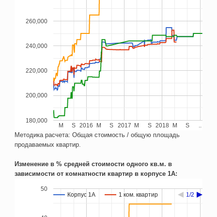
260,000
240,000
220,000
200,000
180,000
M
S
2016
M
S
2017
M
S
2018
M
S
..
Методика расчета: Общая стоимость / общую площадь
продаваемых квартир.
Изменение в % средней стоимости одного кв.м. в
зависимости от комнатности квартир в корпусе 1А:
50
Корпус 1А
Корпус 1А
1 ком. квартир
1 ком. квартир
1/2
1/2