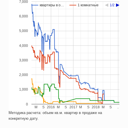
7,000
квартиры в о…
квартиры в о…
1 комнатные
1 комнатные
1/2
1/2
6,000
5,000
4,000
3,000
2,000
1,000
0
M
S
2016
M
S
2017
M
S
2018
M
S
..
Методика расчета: объем кв.м. квартир в продаже на
конкретную дату.