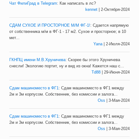
Чат ФилиГрад в Telegram
:
Как написать в лс?
kennet
| 2-Октября-2024
СДАМ СУХОЕ И ПРОСТОРНОЕ М/М ФГ-1!
:
Сдается напрямую
от собственника м/м в ФГ-1 - 17 м2. Сухое и просторное; в 10
мет...
Yana
| 2-Июля-2024
ГКНПЦ имени М.В.Хруничева
:
Скорее бы этого Хруничева
снесли! Экологию портит, ну и вид из окна! Кажется наш с...
Td88
| 29-Июня-2024
Сдам машиноместо в ФГ1
:
Сдам машиноместо в ФГ1 между
2м и 3м корпусом. Собственник, без комиссии и залога...
Oss
| 3-Мая-2024
Сдам машиноместо в ФГ1
:
Сдам машиноместо в ФГ1 между
2м и 3м корпусом. Собственник, без комиссии и залога...
Oss
| 3-Мая-2024