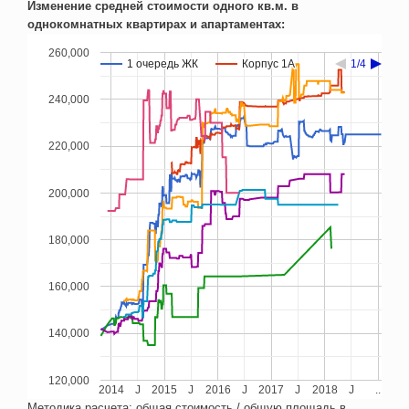
Изменение средней стоимости одного кв.м. в
однокомнатных квартирах и апартаментах:
260,000
1 очередь ЖК
1 очередь ЖК
Корпус 1А
Корпус 1А
1/4
1/4
240,000
220,000
200,000
180,000
160,000
140,000
120,000
2014
J
2015
J
2016
J
2017
J
2018
J
..
Методика расчета: общая стоимость / общую площадь в