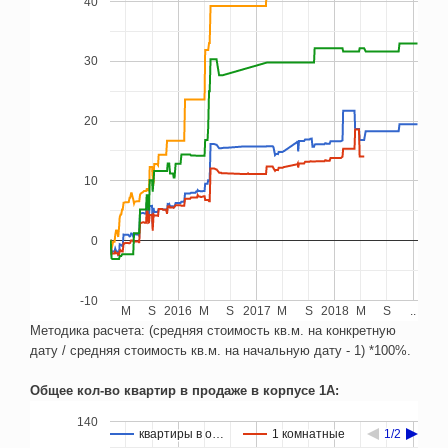
40
30
20
10
0
-10
M
S
2016
M
S
2017
M
S
2018
M
S
..
Методика расчета: (средняя стоимость кв.м. на конкретную
дату / средняя стоимость кв.м. на начальную дату - 1) *100%.
Общее кол-во квартир в продаже в корпусе 1А:
140
квартиры в о…
квартиры в о…
1 комнатные
1 комнатные
1/2
1/2