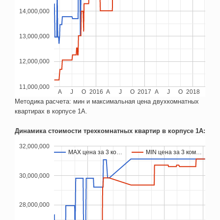
14,000,000
13,000,000
12,000,000
11,000,000
A
J
O
2016
A
J
O
2017
A
J
O
2018
Методика расчета: мин и максимальная цена двухкомнатных
квартирах в корпусе 1А.
Динамика стоимости трехкомнатных квартир в корпусе 1А:
32,000,000
MAX цена за 3 ко…
MAX цена за 3 ко…
MIN цена за 3 ком…
MIN цена за 3 ком…
30,000,000
28,000,000