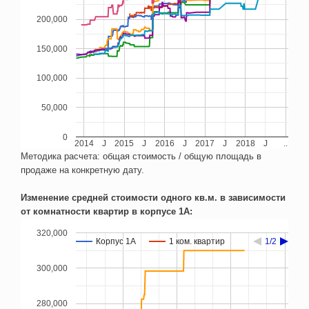
200,000
150,000
100,000
50,000
0
2014
J
2015
J
2016
J
2017
J
2018
J
..
Методика расчета: общая стоимость / общую площадь в
продаже на конкретную дату.
Изменение средней стоимости одного кв.м. в зависимости
от комнатности квартир в корпусе 1А:
320,000
Корпус 1А
Корпус 1А
1 ком. квартир
1 ком. квартир
1/2
1/2
300,000
280,000