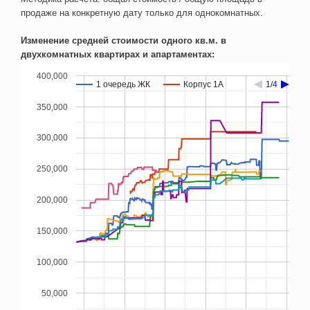
продаже на конкретную дату только для однокомнатных.
Изменение средней стоимости одного кв.м. в
двухкомнатных квартирах и апартаментах:
400,000
1 очередь ЖК
1 очередь ЖК
Корпус 1А
Корпус 1А
1/4
1/4
350,000
300,000
250,000
200,000
150,000
100,000
50,000