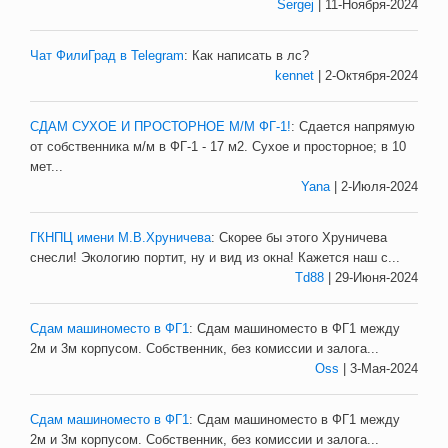
Sergej
| 11-Ноября-2024
Чат ФилиГрад в Telegram
:
Как написать в лс?
kennet
| 2-Октября-2024
СДАМ СУХОЕ И ПРОСТОРНОЕ М/М ФГ-1!
:
Сдается напрямую
от собственника м/м в ФГ-1 - 17 м2. Сухое и просторное; в 10
мет...
Yana
| 2-Июля-2024
ГКНПЦ имени М.В.Хруничева
:
Скорее бы этого Хруничева
снесли! Экологию портит, ну и вид из окна! Кажется наш с...
Td88
| 29-Июня-2024
Сдам машиноместо в ФГ1
:
Сдам машиноместо в ФГ1 между
2м и 3м корпусом. Собственник, без комиссии и залога...
Oss
| 3-Мая-2024
Сдам машиноместо в ФГ1
:
Сдам машиноместо в ФГ1 между
2м и 3м корпусом. Собственник, без комиссии и залога...